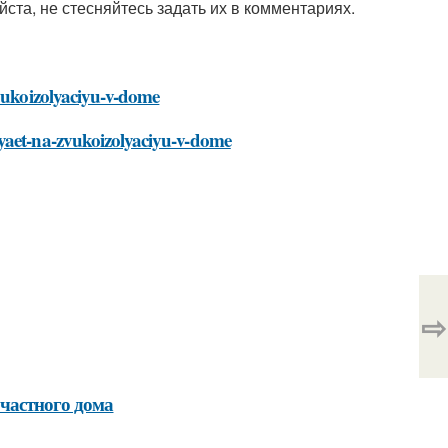
йста, не стесняйтесь задать их в комментариях.
zvukoizolyaciyu-v-dome
iyaet-na-zvukoizolyaciyu-v-dome
⇨
 частного дома