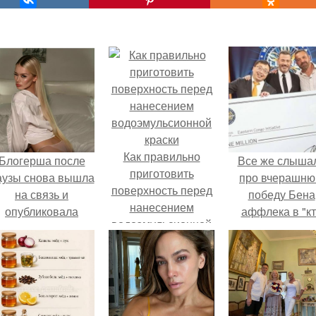
Как правильно
Блогерша после
Все же слыша
приготовить
аузы снова вышла
про вчерашн
поверхность перед
на связь и
победу Бена
нанесением
опубликовала
аффлека в "к
водоэмульсионной
свежую серию
хочет стать
краски
адров из спальни.
миллионером