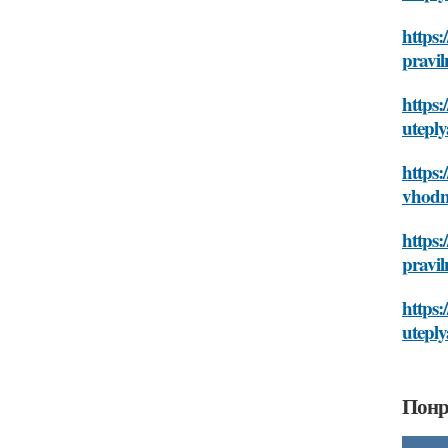
https:
pravi
https:
utepl
https:
vhodn
https:
pravi
https:
utepl
Понр