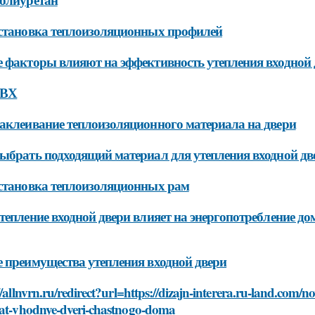
становка теплоизоляционных профилей
 факторы влияют на эффективность утепления входной 
ПВХ
аклеивание теплоизоляционного материала на двери
ыбрать подходящий материал для утепления входной дв
становка теплоизоляционных рам
тепление входной двери влияет на энергопотребление до
 преимущества утепления входной двери
//allnvrn.ru/redirect?url=https://dizajn-interera.ru-land.com
yat-vhodnye-dveri-chastnogo-doma