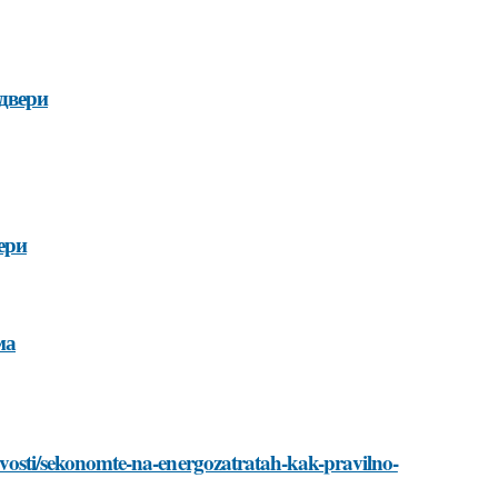
двери
ери
ма
/novosti/sekonomte-na-energozatratah-kak-pravilno-