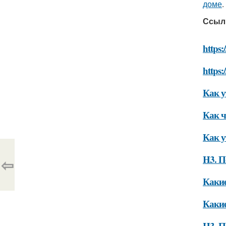
доме
.
Ссыл
https:
https:
Как у
Как ч
Как у
H3. П
⇦
Какие
Какие
H3. П