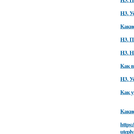
H3. У
Какие
H3. 
H3. Н
Как в
H3. У
Как у
Какие
https:
utepl