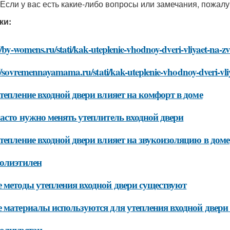
 Если у вас есть какие-либо вопросы или замечания, пожалу
ки:
//by-womens.ru/stati/kak-uteplenie-vhodnoy-dveri-vliyaet-na-
//sovremennayamama.ru/stati/kak-uteplenie-vhodnoy-dveri-vl
тепление входной двери влияет на комфорт в доме
асто нужно менять утеплитель входной двери
тепление входной двери влияет на звукоизоляцию в доме
олиэтилен
 методы утепления входной двери существуют
 материалы используются для утепления входной двери
олиуретан