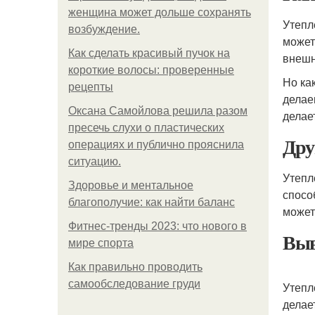
женщина может дольше сохранять
Утепл
возбуждение.
может
Как сделать красивый пучок на
внешн
короткие волосы: проверенные
Но ка
рецепты
делае
Оксана Самойлова решила разом
делае
пресечь слухи о пластических
Дру
операциях и публично прояснила
ситуацию.
Утепл
Здоровье и ментальное
спосо
благополучие: как найти баланс
может
Фитнес-тренды 2023: что нового в
Выв
мире спорта
Как правильно проводить
самообследование груди
Утепл
делае