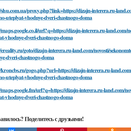
//shu.com.ua/proxy.php?link=https://dizajn-interera.ru-land
lno-uteplyat-vhodnye-dveri-chastnogo-doma
//maps.google.co.il/url?q=https://dizajn-interera.ru-land.com
yat-vhodnye-dveri-chastnogo-doma
//ereality.ru/goto/dizajn-interera.ru-land.com/novosti/sekono
ye-dveri-chastnogo-doma
//kroncbs.ru/gogo.php?url=https://dizajn-interera.ru-land.c
lno-uteplyat-vhodnye-dveri-chastnogo-doma
//maps.google.fm/url?q=https://dizajn-interera.ru-land.com/n
yat-vhodnye-dveri-chastnogo-doma
авилось? Поделитесь с друзьями!