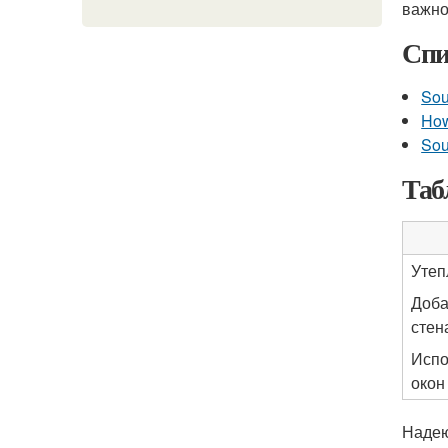
важно
Спи
Sou
How
Sou
Таб
Утеп
Доба
стен
Испо
окон
Надею