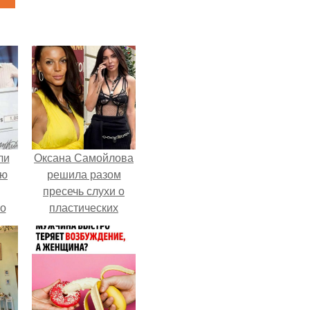
ли
Оксана Самойлова
юю
решила разом
пресечь слухи о
то
пластических
операциях и
?
публично
прояснила
ситуацию.