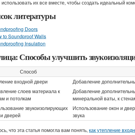
 использовать их все вместе, чтобы создать идеальный ко
сок литературы
ndproofing Doors
 to Soundproof Walls
ndproofing Insulation
лица: Способы улучшить звукоизоляци
Способ
ление входной двери
Добавление дополнительны
вление слоев материала к
Добавление дополнительных
ам и потолкам
минеральной ваты, к стена
льзование звукоизолирующих
Использование окон и двер
 и дверей
звука
сь, что эта статья помогла вам понять,
как утепление вход