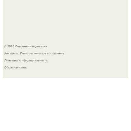
Мы привыкли считать сахар обычной и безобидной
частью ежедневного рациона.
© 2026 Современная девушка
Контакты
Пользовательское соглашение
Политика конфидециальности
Обратная связь