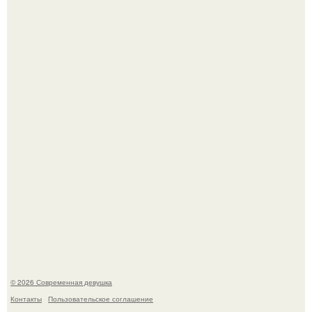
В стране зафиксировали аномальный психологический
сдвиг: переоценка ценностей и жесткая депрессия
теперь настигают парней на 10 лет раньше.
Мы привыкли считать сахар обычной и безобидной
частью ежедневного рациона.
© 2026 Современная девушка
Контакты
Пользовательское соглашение