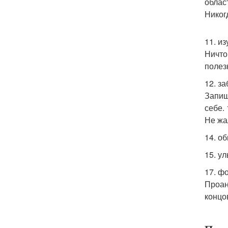
облас
Никог
11. и
Ничто
полез
12. за
Запиш
себе.
Не жа
14. о
15. у
17. ф
Проан
концо