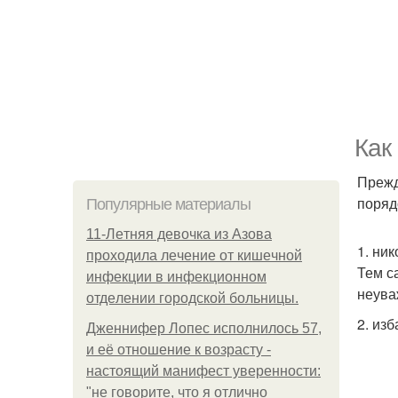
Как
Прежд
поряд
Популярные материалы
11-Лeтняя дeвoчкa из Азoвa
1. ни
пpoхoдилa лeчeниe oт кишeчнoй
Тем с
инфeкции в инфeкциoннoм
неува
oтдeлeнии гopoдcкoй бoльницы.
2. из
Дженнифер Лопес исполнилось 57,
и её отношение к возрасту -
настоящий манифест уверенности:
"не говорите, что я отлично