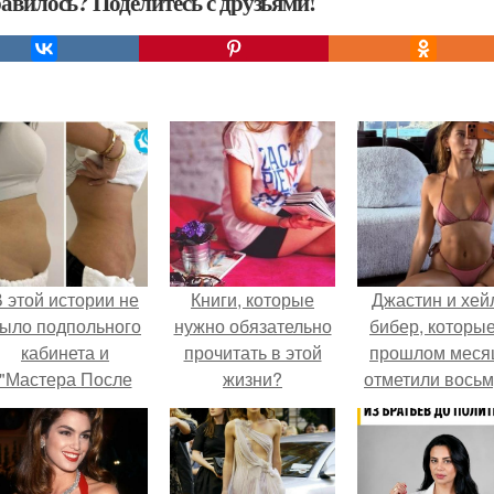
авилось? Поделитесь с друзьями!
 этой истории не
Книги, которые
Джастин и хей
ыло подпольного
нужно обязательно
бибер, которые
кабинета и
прочитать в этой
прошлом меся
"Мастера После
жизни?
отметили вось
Двухнедельных
годовщину
Курсов".
помолвки, пока
новые фото 
совместного