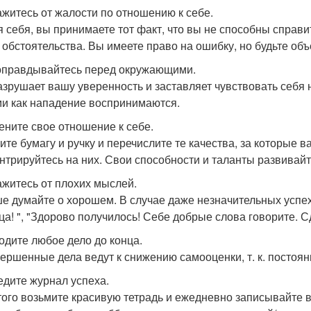
кажитесь от жалости по отношению к себе.
 себя, вы принимаете тот факт, что вы не способны справи
 обстоятельства. Вы имеете право на ошибку, но будьте объ
 оправдывайтесь перед окружающими.
азрушает вашу уверенность и заставляет чувствовать себя
и как нападение воспринимаются.
мените свое отношение к себе.
ите бумагу и ручку и перечислите те качества, за которые в
нтрируйтесь на них. Свои способности и таланты развивайт
кажитесь от плохих мыслей.
е думайте о хорошем. В случае даже незначительных успехо
ца! ", "Здорово получилось! Себе добрые слова говорите. С
водите любое дело до конца.
ершенные дела ведут к снижению самооценки, т. к. постоя
ведите журнал успеха.
того возьмите красивую тетрадь и ежедневно записывайте 