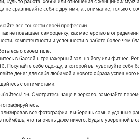
ти, будь то работа, хобби или отношения с женщиной/ мужчи
да не сравнивайте себя с другими, а , внимание, только с с
зучайте все тонкости своей профессии.
 так не повышает самооценку, как мастерство в определенн
ности, компетентности и успешности в работе более чем бл
ботьтесь о своем теле.
итесь в бассейн, тренажерный зал, на йогу или фитнес. Рег
 13. Покупайте себе одежду, в которой вы чувствуйте себя 
лейте денег для себя любимой и нового образа успешного и
бщайтесь с оптимистами.
лыбайтесь! 16. Смотритесь чаще в зеркало, замечайте пере
отографируйтесь.
ализировав все фотографии, выберешь самые удачные рак
в поймёшь, что ты очень даже ничего. Будьте уверенной в се