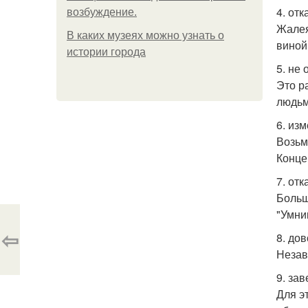
4. от
возбуждение.
Жалея
В каких музеях можно узнать о
виной
истории города
5. не
Это р
людьм
6. из
Возьм
Конце
7. от
Больш
"Умни
⇦
8. до
Незав
9. за
Для э