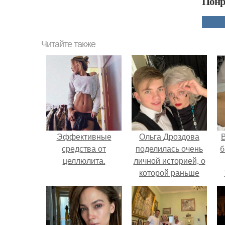
Понр
Читайте также
Эффективные
Ольга Дроздова
В
средства от
поделилась очень
б
целлюлита.
личной историей, о
которой раньше
почти не говорила.