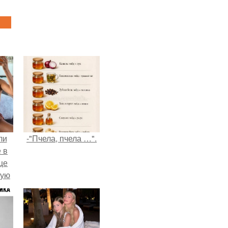
ли
-"Пчела, пчела …".
 в
це
мую
зали
с