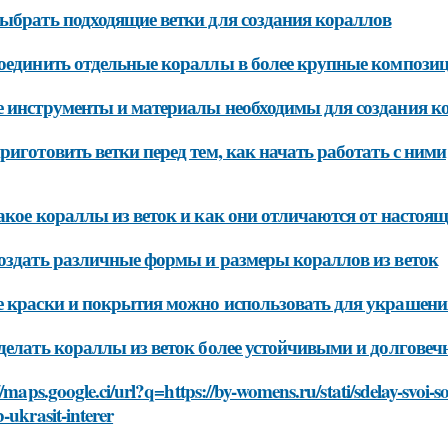
ыбрать подходящие ветки для создания кораллов
оединить отдельные кораллы в более крупные компози
 инструменты и материалы необходимы для создания ко
риготовить ветки перед тем, как начать работать с ними
акое кораллы из веток и как они отличаются от настоя
оздать различные формы и размеры кораллов из веток
 краски и покрытия можно использовать для украшения
делать кораллы из веток более устойчивыми и долгове
//maps.google.ci/url?q=https://by-womens.ru/stati/sdelay-svoi-s
-ukrasit-interer