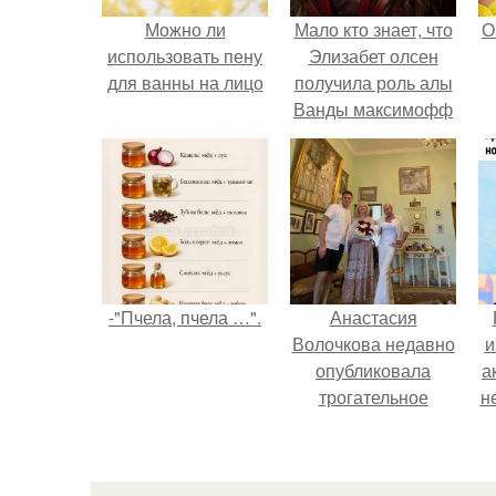
Можно ли
Мало кто знает, что
О
использовать пену
Элизабет олсен
для ванны на лицо
получила роль алы
Ванды максимофф
не сразу.
-"Пчела, пчела …".
Анастасия
Волочкова недавно
и
опубликовала
а
трогательное
н
совместное фото
со своей мамой, к
и
которой она