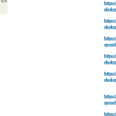
⇦
https:
ekolog
https:
ekolog
https:
sposob
https:
ekolog
https:
ekolog
https:
sposob
https: