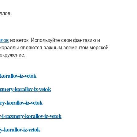
ллов.
ллов
из веток. Используйте свои фантазию и
то кораллы являются важным элементом морской
 окружение.
korallov-iz-vetok
azmery-korallov-iz-vetok
ry-korallov-iz-vetok
y-i-razmery-korallov-iz-vetok
y-korallov-iz-vetok