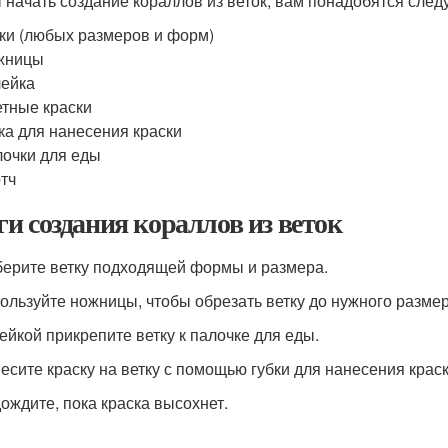
 начать создание кораллов из веток, вам понадобятся сле
ки (любых размеров и форм)
жницы
ейка
тные краски
ка для нанесения краски
очки для еды
тч
и создания кораллов из веток
берите ветку подходящей формы и размера.
пользуйте ножницы, чтобы обрезать ветку до нужного размер
лейкой прикрепите ветку к палочке для еды.
несите краску на ветку с помощью губки для нанесения краск
дождите, пока краска высохнет.