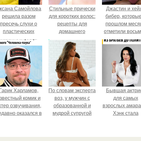
ксана Самойлова
Стильные прически
Джастин и хей
решила разом
для коротких волос:
бибер, которые
пресечь слухи о
рецепты для
прошлом меся
пластических
домашнего
отметили вось
операциях и
макияжа
годовщину
публично
помолвки, пока
прояснила
новые фото 
ситуацию.
совместного
отдыха.
Гарик Харламов,
По словам эксперта
Бывшая актри
звестный комик и
воз, у мужчин с
для самых
ктер озвучивания,
образованной и
взрослых амара
едавно оказался в
мудрой супругой
Хэнк стала
центре внимания
вероятность
сенатором в
з-за своей работы
скоропостижной
Колумбии.
над озвучкой
смерти якобы на