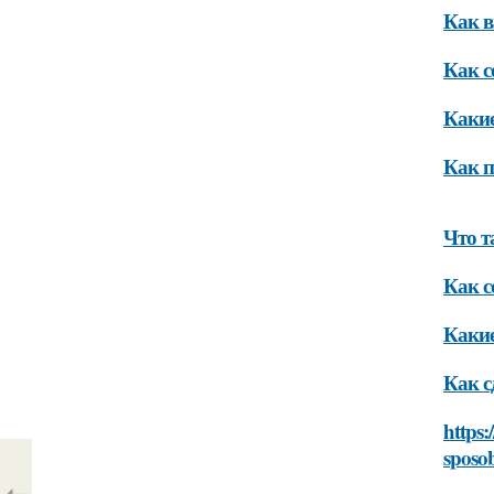
Как в
Как с
Какие
Как п
Что т
Как с
Какие
Как с
https:
sposob