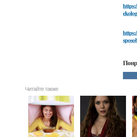
https:
ekolog
https:
sposob
Понр
Читайте также