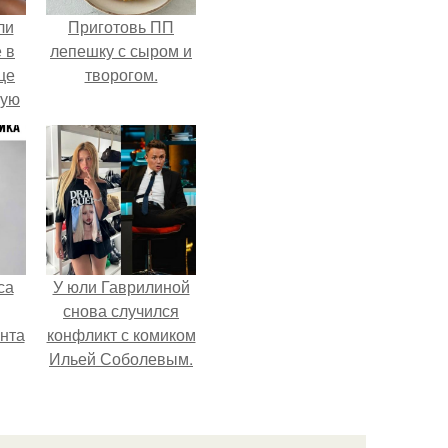
ли
Приготовь ПП
 в
лепешку с сыром и
це
творогом.
мую
зали
с
са
У юли Гаврилиной
снова случился
нта
конфликт с комиком
Ильей Соболевым.