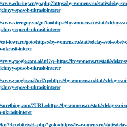
//www.edu-ing.cn/go.php?https://by-womens.ru/stati/sdelay-svoi
ichnyy-sposob-ukrasit-interer
//www.viecngay.vn/go?to=https://by-womens.ru/stati/sdelay-svoi
ichnyy-sposob-ukrasit-interer
//cat-town.ru/goto/https://by-womens.ru/stati/sdelay-svoi-sobstv
-ukrasit-interer
//www.google.com.ai/url?q=https://by-womens.ru/stati/sdelay-sv
ichnyy-sposob-ukrasit-interer
//www.google.co.il/url?q=https://by-womens.ru/stati/sdelay-svoi-
ichnyy-sposob-ukrasit-interer
//surething.com/?URL=https://by-womens.ru/stati/sdelay-svoi-so
-ukrasit-interer
//kn73.ru/bitrix/rk.php?goto=https://by-womens.ru/stati/sdelay-