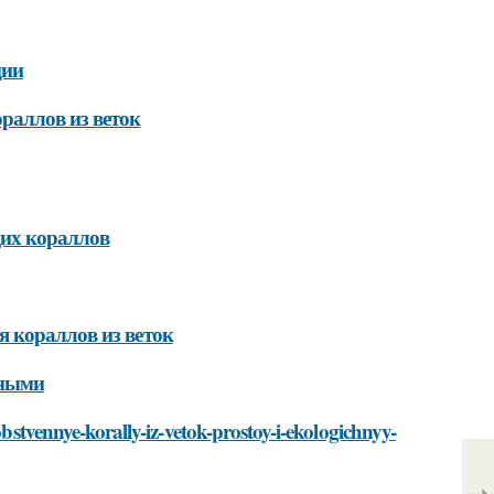
ции
раллов из веток
щих кораллов
 кораллов из веток
чными
obstvennye-korally-iz-vetok-prostoy-i-ekologichnyy-