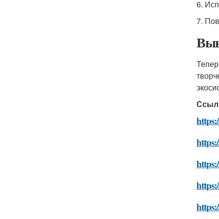
6. Ис
7. По
Выв
Тепер
творч
экоси
Ссыл
https:
https:
https:
https:
https: