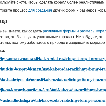
пользуйте скотч, чтобы сделать коралл более реалистичным.
вторите процесс
для создания
других форм и размеров кора
од
ь вы знаете, как создать
различные формы и
размеры кора
ество, чтобы создать уникальные кораллы. Не забудьте, ч
стемы, поэтому заботьтесь о природе и защищайте морское
ки:
//by-womens.ru/novosti/kak-sozdat-razlichnye-formy-i-razmery-
//hudeite-bez-problem.ru/stati/kak-sozdat-razlichnye-formy-i-r
//dachadesign.info/novosti/kak-sozdat-razlichnye-formy-i-razme
//jk-na-krasnyh-partizan-2.ru/stati/kak-sozdat-razlichnye-form
//vashsadluchshij.ru/stati/kak-sozdat-razlichnye-formy-i-razmer