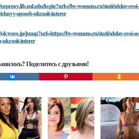
//ezproxy.lib.usf.edu/login?url=//by-womens.ru/stati/sdelay-svoi
ichnyy-sposob-ukrasit-interer
//okwave.jp/jump?url=https://by-womens.ru/stati/sdelay-svoi-so
-ukrasit-interer
авилось? Поделитесь с друзьями!