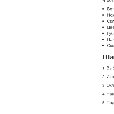
Чтобы
Вет
Но
Окл
Цве
Губ
Пал
Ско
Шаг
1. Вы
2. Ис
3. Ок
4. На
5. По