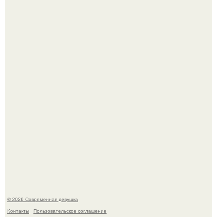
Лишь в том случае, если есть в истории моды идеал, то
это Синди Кроуфорд.
Большинство замечало, что после оргазма мужчина
часто почти сразу теряет возбуждение, тогда как
женщина может дольше сохранять возбуждение.
© 2026 Современная девушка
Контакты
Пользовательское соглашение