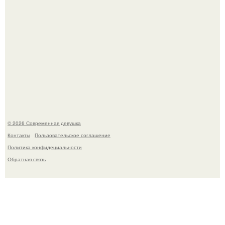
Девон аоки в роли суки в фильме "Двойной Форсаж"
(2003) стала одной из самых ярких и запоминающихся
героинь всей франшизы.
© 2026 Современная девушка
Контакты
Пользовательское соглашение
Политика конфидециальности
Обратная связь