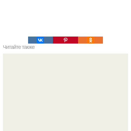
Читайте также
Пп печенье из овсяной муки. 5 рецептов полезного ПП-
печенья.