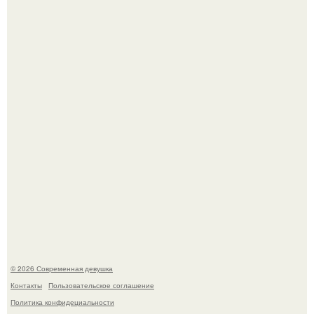
Рацион 1400 калорий.
Спустя годы актеры хоррора "Тело Дженнифер" сильно
изменились, пройдя путь от подростковых кумиров до
мировых звезд.
© 2026 Современная девушка
Контакты
Пользовательское соглашение
Политика конфидециальности