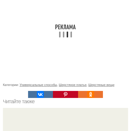
Категории:
Универсальные способы
,
Шерстяное платье
,
Шерстяные вещи
Читайте также