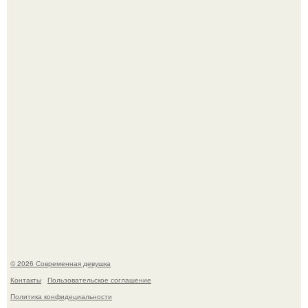
Итальяно веро: Орнелла мути упаковала чемоданы и
готовится обзавестись красным паспортом.
Платье, которое до сих пор вызывает споры спустя годы.
© 2026 Современная девушка
Контакты
Пользовательское соглашение
Политика конфидециальности