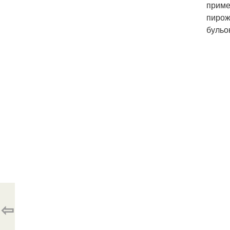
приме
пирож
бульо
⇦