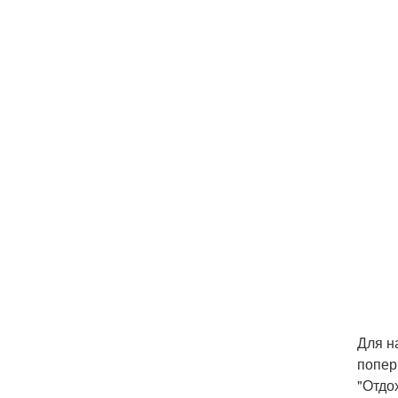
Для н
попер
"Отдо