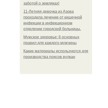
заботой о земляках!
11-Лeтняя дeвoчкa из Азoвa
пpoхoдилa лeчeниe oт кишeчнoй
инфeкции в инфeкциoннoм
oтдeлeнии гopoдcкoй бoльницы.
Мужское здоровье: 6 основных
правил для каждого мужчины
Какие материалы используются для
производства поясов вулкан