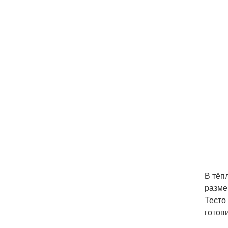
В тёп
разме
Тесто
готов