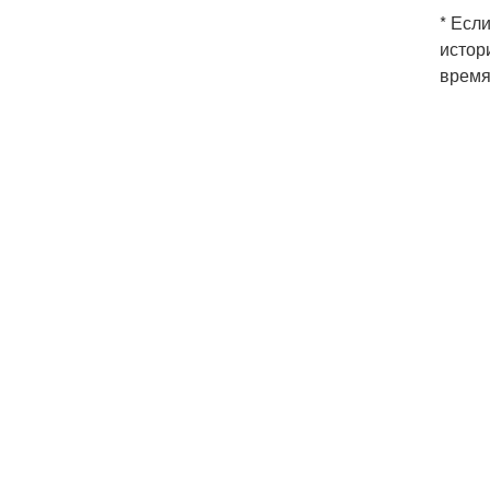
* Есл
истор
время