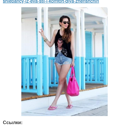
shlepancy-iz-eva-stil-i-komfort-dlya-zhenshchin
Ссылки: