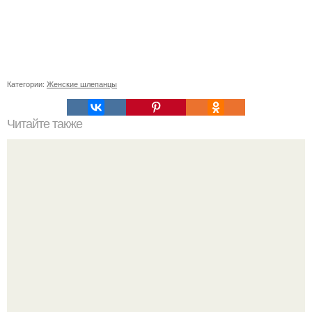
Категории:
Женские шлепанцы
Читайте также
Подбор очков по форме лица для мужчин: простой
способ выглядеть стильно