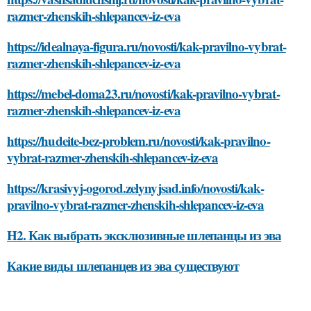
razmer-zhenskih-shlepancev-iz-eva
https://idealnaya-figura.ru/novosti/kak-pravilno-vybrat-
razmer-zhenskih-shlepancev-iz-eva
https://mebel-doma23.ru/novosti/kak-pravilno-vybrat-
razmer-zhenskih-shlepancev-iz-eva
https://hudeite-bez-problem.ru/novosti/kak-pravilno-
vybrat-razmer-zhenskih-shlepancev-iz-eva
https://krasivyj-ogorod.zelynyjsad.info/novosti/kak-
pravilno-vybrat-razmer-zhenskih-shlepancev-iz-eva
H2. Как выбрать эксклюзивные шлепанцы из эва
Какие виды шлепанцев из эва существуют