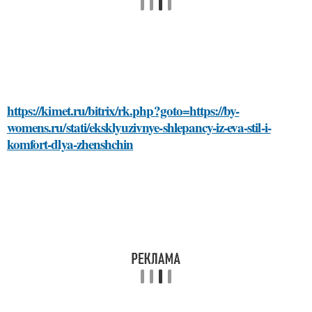
https://kimet.ru/bitrix/rk.php?goto=https://by-
womens.ru/stati/eksklyuzivnye-shlepancy-iz-eva-stil-i-
komfort-dlya-zhenshchin