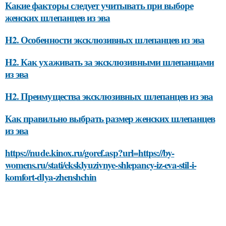
Какие факторы следует учитывать при выборе
женских шлепанцев из эва
H2. Особенности эксклюзивных шлепанцев из эва
H2. Как ухаживать за эксклюзивными шлепанцами
из эва
H2. Преимущества эксклюзивных шлепанцев из эва
Как правильно выбрать размер женских шлепанцев
из эва
https://nude.kinox.ru/goref.asp?url=https://by-
womens.ru/stati/eksklyuzivnye-shlepancy-iz-eva-stil-i-
komfort-dlya-zhenshchin