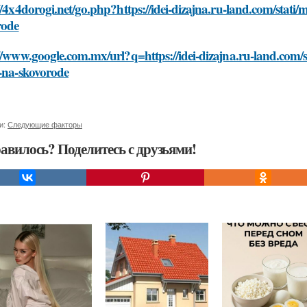
//4x4dorogi.net/go.php?https://idei-dizajna.ru-land.com/stat
rode
//www.google.com.mx/url?q=https://idei-dizajna.ru-land.com
t-na-skovorode
и:
Следующие факторы
авилось? Поделитесь с друзьями!