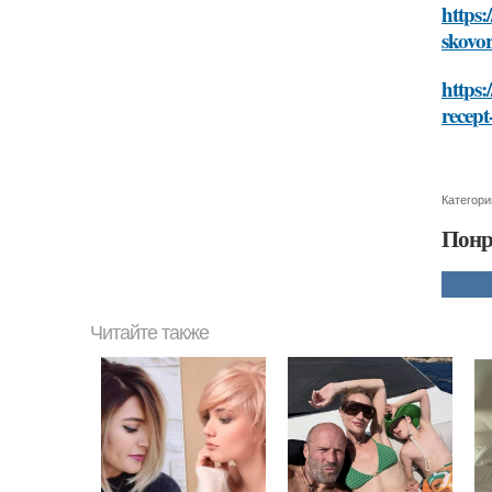
https:
skovo
https:
recep
Категори
Понр
Читайте также