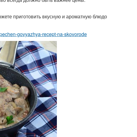
можете приготовить вкусную и ароматную блюдо
ya-pechen-govyazhya-recept-na-skovorode