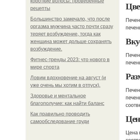
короткие волосы: проверенные
Цве
рецепты
Большинство замечало, что после
Печен
оргазма мужчина часто почти сразу
печен
теряет возбуждение, тогда как
Вку
женщина может дольше сохранять
возбуждение.
Печен
Фитнес-тренды 2023: что нового в
печен
мире спорта
Раз
Ловим вдохновение на август (и
уже очень мы хотим в отпуск).
Печен
Здоровье и ментальное
печен
благополучие: как найти баланс
соотв
Как правильно проводить
Цен
самообследование груди
Цена 
соотв