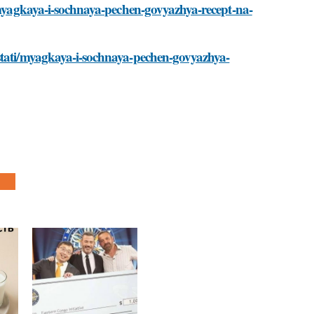
i/myagkaya-i-sochnaya-pechen-govyazhya-recept-na-
/stati/myagkaya-i-sochnaya-pechen-govyazhya-