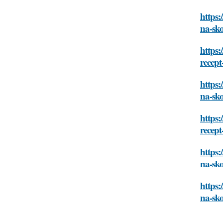
https:
na-sk
https:
recep
https:
na-sk
https:
recep
https:
na-sk
https:
na-sk