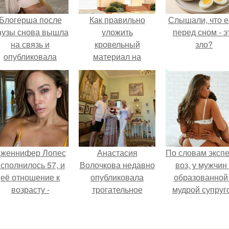
Блогерша после
Как правильно
Слышали, что е
аузы снова вышла
уложить
перед сном - э
на связь и
кровельный
зло?
опубликовала
материал на
свежую серию
ломаную
адров из спальни.
мансардную крышу
женнифер Лопес
Анастасия
По словам эксп
сполнилось 57, и
Волочкова недавно
воз, у мужчин 
её отношение к
опубликовала
образованной
возрасту -
трогательное
мудрой супруг
настоящий
совместное фото
вероятность
манифест
со своей мамой, к
скоропостижн
уверенности: "не
которой она
смерти якобы 