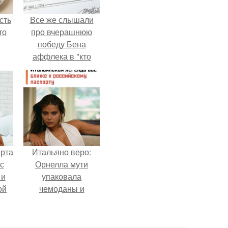
сть
Все же слышали
то
про вчерашнюю
победу Бена
аффлека в "кто
хочет стать
миллионером?
ерта
Итальяно веро:
с
Орнелла мути
 и
упаковала
ой
чемоданы и
готовится
ой
обзавестись
на
красным