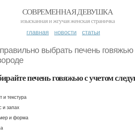
СОВРЕМЕННАЯ ДЕВУШКА
изысканная и жгучая женская страничка
главная
новости
статьи
 правильно выбрать печень говяжью 
вороде
ирайте печень говяжью с учетом след
т и текстура
с и запах
змер и форма
на