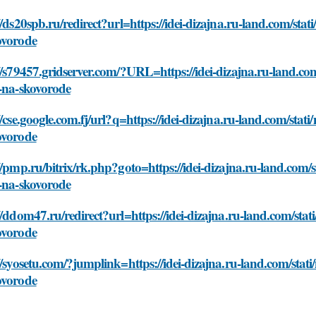
//ds20spb.ru/redirect?url=https://idei-dizajna.ru-land.com/st
ovorode
//s79457.gridserver.com/?URL=https://idei-dizajna.ru-land.c
t-na-skovorode
//cse.google.com.fj/url?q=https://idei-dizajna.ru-land.com/st
ovorode
//pmp.ru/bitrix/rk.php?goto=https://idei-dizajna.ru-land.com
t-na-skovorode
//ddom47.ru/redirect?url=https://idei-dizajna.ru-land.com/st
ovorode
//syosetu.com/?jumplink=https://idei-dizajna.ru-land.com/sta
ovorode