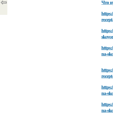
⇦
Что н
https:
recep
https:
skovo
https:
na-sk
https:
recep
https:
na-sk
https:
na-sk