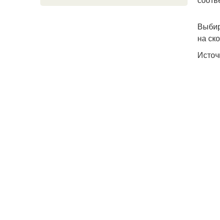
Выбир
на ск
Источ