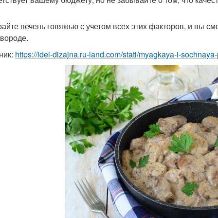
айте печень говяжью с учетом всех этих факторов, и вы с
овороде.
ник:
https://idei-dizajna.ru-land.com/stati/myagkaya-i-sochna