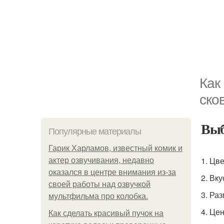
Как
ско
Выб
Популярные материалы
Гарик Харламов, известный комик и
1. Цве
актер озвучивания, недавно
оказался в центре внимания из-за
2. Вку
своей работы над озвучкой
3. Ра
мультфильма про колобка.
4. Це
Как сделать красивый пучок на