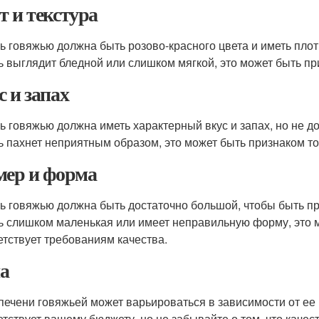
т и текстура
ь говяжью должна быть розово-красного цвета и иметь плот
ь выглядит бледной или слишком мягкой, это может быть при
с и запах
ь говяжью должна иметь характерный вкус и запах, но не 
ь пахнет неприятным образом, это может быть признаком тог
мер и форма
ь говяжью должна быть достаточно большой, чтобы быть пр
ь слишком маленькая или имеет неправильную форму, это мо
етствует требованиям качества.
а
печени говяжьей может варьироваться в зависимости от ее 
етствует вашему бюджету, но не забывайте о том, что каче