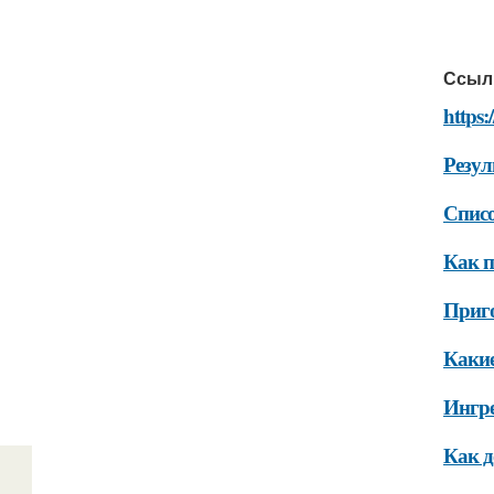
Ссыл
https:
Резул
Списо
Как п
Приг
Какие
Ингр
Как д