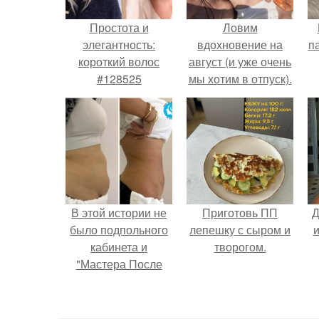
Простота и
Ловим
элегантность:
вдохновение на
п
короткий волос
август (и уже очень
#128525
мы хотим в отпуск).
к
В этой истории не
Приготовь ПП
Д
было подпольного
лепешку с сыром и
и
кабинета и
творогом.
"Мастера После
Двухнедельных
Курсов".