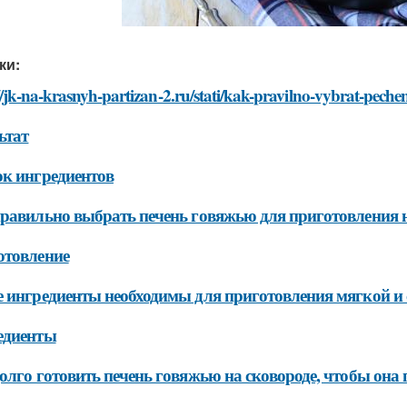
ки:
//jk-na-krasnyh-partizan-2.ru/stati/kak-pravilno-vybrat-pech
ьтат
к ингредиентов
равильно выбрать печень говяжью для приготовления н
отовление
 ингредиенты необходимы для приготовления мягкой и 
едиенты
олго готовить печень говяжью на сковороде, чтобы она