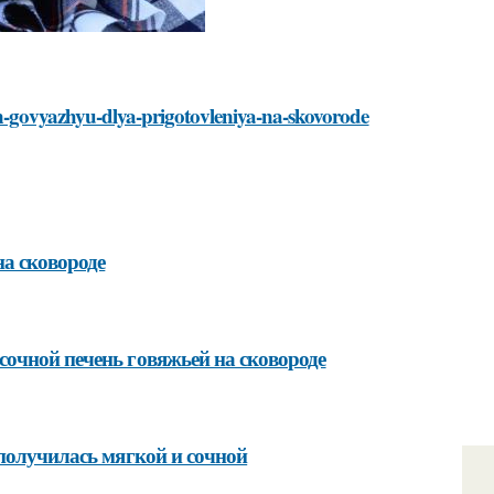
en-govyazhyu-dlya-prigotovleniya-na-skovorode
а сковороде
сочной печень говяжьей на сковороде
 получилась мягкой и сочной