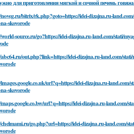
ужно для приготовления мягкой и сочной печень говяжь
//noveg.ru/bitrix/rk.php?goto=https://idei-dizajna.ru-land.c
t-na-skovorode
//world-source.ru/go?https://idei-dizajna.ru-land.com/stati/m
rode
//abc64.ru/out.php?link=https://idei-dizajna.ru-land.com/sta
ovorode
//images.google.co.uk/url?q=https://idei-dizajna.ru-land.com
t-na-skovorode
//maps.google.co.bw/url?q=https://idei-dizajna.ru-land.com/s
ovorode
//chelmami.ru/go.php?url=https://idei-dizajna.ru-land.com/st
ovorode