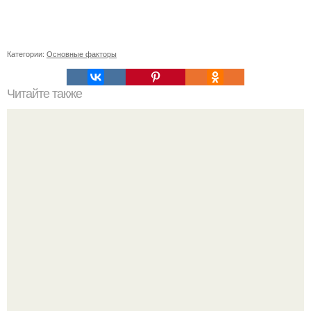
Категории:
Основные факторы
Читайте также
Как коронавирус влияет на работу органов: все, что
нужно знать