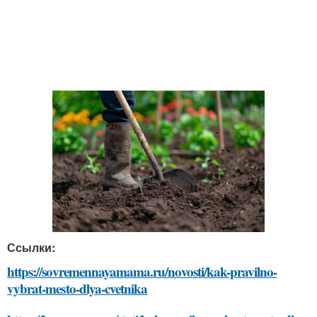
Ссылки:
https://sovremennayamama.ru/novosti/kak-pravilno-
vybrat-mesto-dlya-cvetnika