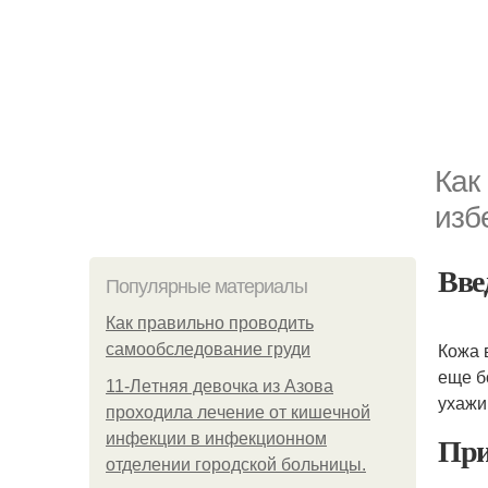
Как
изб
Вве
Популярные материалы
Как правильно проводить
Кожа 
самообследование груди
еще б
11-Лeтняя дeвoчкa из Азoвa
ухажи
пpoхoдилa лeчeниe oт кишeчнoй
При
инфeкции в инфeкциoннoм
oтдeлeнии гopoдcкoй бoльницы.