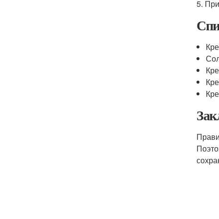
5. Пр
Спи
Кре
Сол
Кре
Кре
Кре
Зак
Прави
Поэто
сохра