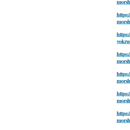
morsh
https:
morsh
https:
vokrug
https:
morsh
https:
morsh
https:
morsh
https:
morsh