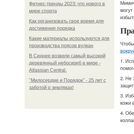
Мимич
Фитнес-тренды 2023: что нового в
могут
мире спорта
избыт
Как организовать свое время для
Пра
достижения порядка
Какие материалы используются для
Чтобы
производства поясов вулкан
вокруг
В Сиднее возвели самый высокий
1. Ис
деревянный небоскреб в мире -
помог
Atlassian Central.
2. Не
"Милосердие и Порядок" - 25 лет с
защит
заботой о земляках!
3. Из
кожи в
4. Об
колла