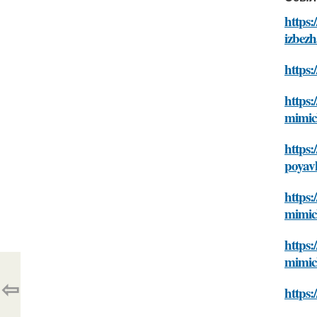
https:
izbezh
https:
https:
mimic
https:
poyav
https:
mimic
https:
mimic
⇦
https: