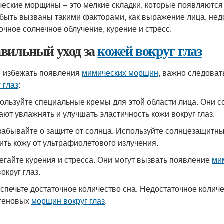
еские морщины – это мелкие складки, которые появляются 
 быть вызваны такими факторами, как выражение лица, нед
очное солнечное облучение, курение и стресс.
вильный уход за
кожей вокруг глаз
 избежать появления
мимических морщин
, важно следова
 глаз
:
пользуйте специальные кремы для этой области лица. Они 
ают увлажнять и улучшать эластичность кожи вокруг глаз.
 забывайте о защите от солнца. Используйте солнцезащитн
ить кожу от ультрафиолетового излучения.
бегайте курения и стресса. Они могут вызвать появление
ми
округ глаз.
еспечьте достаточное количество сна. Недостаточное колич
геновых
морщин вокруг глаз
.