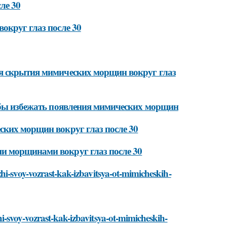
ле 30
округ глаз после 30
ля скрытия мимических морщин вокруг глаз
тобы избежать появления мимических морщин
ских морщин вокруг глаз после 30
и морщинами вокруг глаз после 30
hi-svoy-vozrast-kak-izbavitsya-ot-mimicheskih-
i-svoy-vozrast-kak-izbavitsya-ot-mimicheskih-