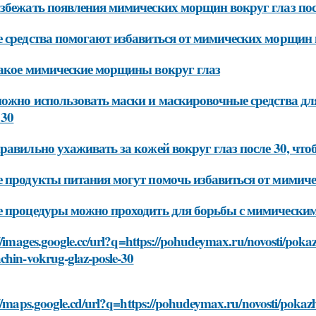
збежать появления мимических морщин вокруг глаз пос
 средства помогают избавиться от мимических морщин в
акое мимические морщины вокруг глаз
ожно использовать маски и маскировочные средства д
 30
равильно ухаживать за кожей вокруг глаз после 30, ч
 продукты питания могут помочь избавиться от мимиче
 процедуры можно проходить для борьбы с мимическим
//images.google.cc/url?q=https://pohudeymax.ru/novosti/pokaz
chin-vokrug-glaz-posle-30
//maps.google.cd/url?q=https://pohudeymax.ru/novosti/pokazh