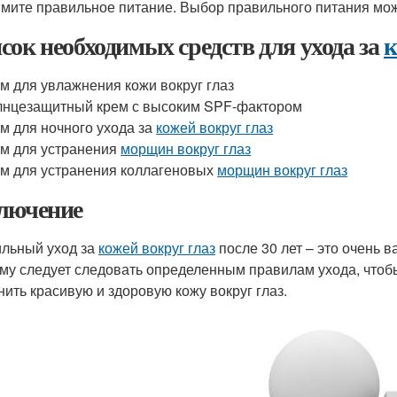
имите правильное питание. Выбор правильного питания може
сок необходимых средств для ухода за
к
м для увлажнения кожи вокруг глаз
нцезащитный крем с высоким SPF-фактором
м для ночного ухода за
кожей вокруг глаз
м для устранения
морщин вокруг глаз
м для устранения коллагеновых
морщин вокруг глаз
лючение
льный уход за
кожей вокруг глаз
после 30 лет – это очень 
му следует следовать определенным правилам ухода, что
нить красивую и здоровую кожу вокруг глаз.