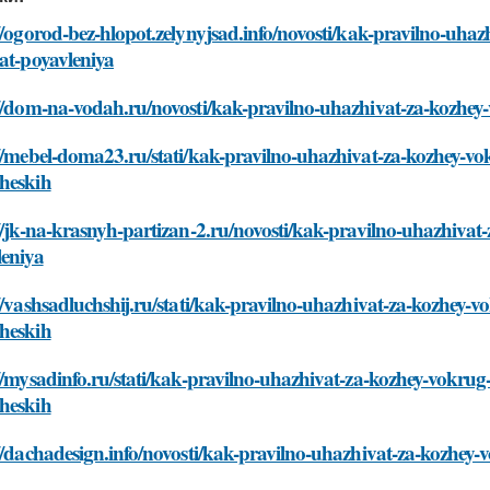
//ogorod-bez-hlopot.zelynyjsad.info/novosti/kak-pravilno-uhaz
at-poyavleniya
//dom-na-vodah.ru/novosti/kak-pravilno-uhazhivat-za-kozhey-
//mebel-doma23.ru/stati/kak-pravilno-uhazhivat-za-kozhey-vok
heskih
//jk-na-krasnyh-partizan-2.ru/novosti/kak-pravilno-uhazhivat
leniya
//vashsadluchshij.ru/stati/kak-pravilno-uhazhivat-za-kozhey-v
heskih
//mysadinfo.ru/stati/kak-pravilno-uhazhivat-za-kozhey-vokrug-
heskih
//dachadesign.info/novosti/kak-pravilno-uhazhivat-za-kozhey-