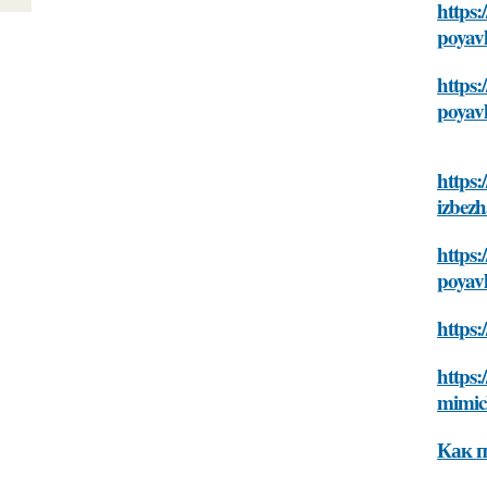
https:
poyav
https:
poyav
https:
izbezh
https:
poyav
https:
https:
mimic
Как п