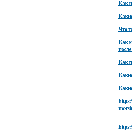
Как и
Какие
Что т
Как м
после
Как п
Какие
Какие
https:
morsh
https: