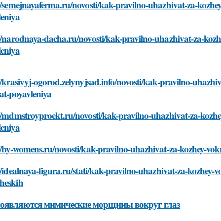
//semejnayaferma.ru/novosti/kak-pravilno-uhazhivat-za-kozhey
leniya
//narodnaya-dacha.ru/novosti/kak-pravilno-uhazhivat-za-kozh
leniya
//krasivyj-ogorod.zelynyjsad.info/novosti/kak-pravilno-uhazhi
at-poyavleniya
//mdmstroyproekt.ru/novosti/kak-pravilno-uhazhivat-za-kozhe
leniya
//by-womens.ru/novosti/kak-pravilno-uhazhivat-za-kozhey-vok
//idealnaya-figura.ru/stati/kak-pravilno-uhazhivat-za-kozhey-
heskih
оявляются мимические морщины вокруг глаз