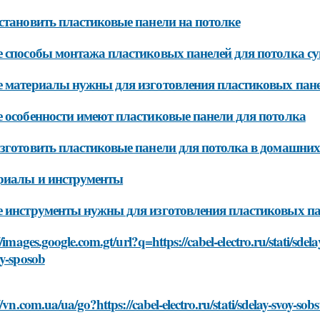
становить пластиковые панели на потолке
 способы монтажа пластиковых панелей для потолка с
 материалы нужны для изготовления пластиковых пане
 особенности имеют пластиковые панели для потолка
зготовить пластиковые панели для потолка в домашних
риалы и инструменты
 инструменты нужны для изготовления пластиковых па
//images.google.com.gt/url?q=https://cabel-electro.ru/stati/sde
oy-sposob
//vn.com.ua/ua/go?https://cabel-electro.ru/stati/sdelay-svoy-so