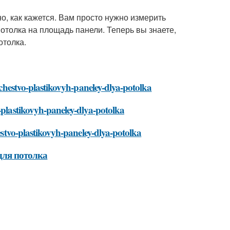
о, как кажется. Вам просто нужно измерить
отолка на площадь панели. Теперь вы знаете,
отолка.
lichestvo-plastikovyh-paneley-dlya-potolka
-plastikovyh-paneley-dlya-potolka
hestvo-plastikovyh-paneley-dlya-potolka
для потолка