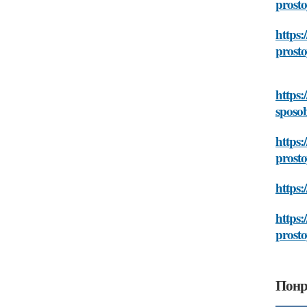
prost
https:
prost
https:
sposo
https:
prost
https:
https:
prost
Понр