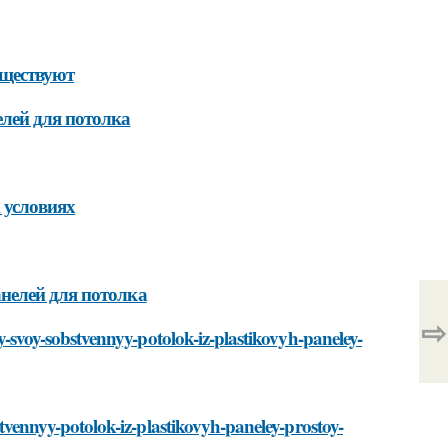
уществуют
лей для потолка
 условиях
нелей для потолка
⇨
lay-svoy-sobstvennyy-potolok-iz-plastikovyh-paneley-
bstvennyy-potolok-iz-plastikovyh-paneley-prostoy-