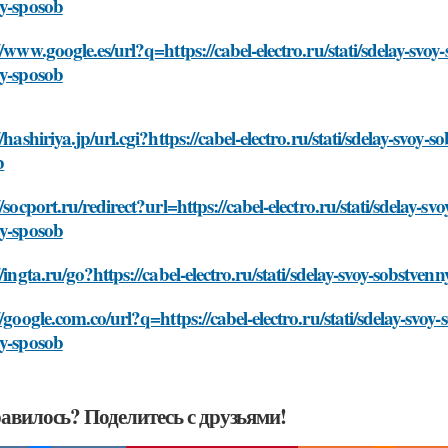
oy-sposob
//www.google.es/url?q=https://cabel-electro.ru/stati/sdelay-svo
oy-sposob
//hashiriya.jp/url.cgi?https://cabel-electro.ru/stati/sdelay-svoy
b
//socport.ru/redirect?url=https://cabel-electro.ru/stati/sdelay-s
oy-sposob
//ingta.ru/go?https://cabel-electro.ru/stati/sdelay-svoy-sobstve
//google.com.co/url?q=https://cabel-electro.ru/stati/sdelay-svoy
oy-sposob
авилось? Поделитесь с друзьями!