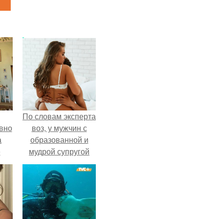
По словам эксперта
вно
воз, у мужчин с
а
образованной и
е
мудрой супругой
то
вероятность
, к
скоропостижной
смерти якобы на
ти.
46% ниже.