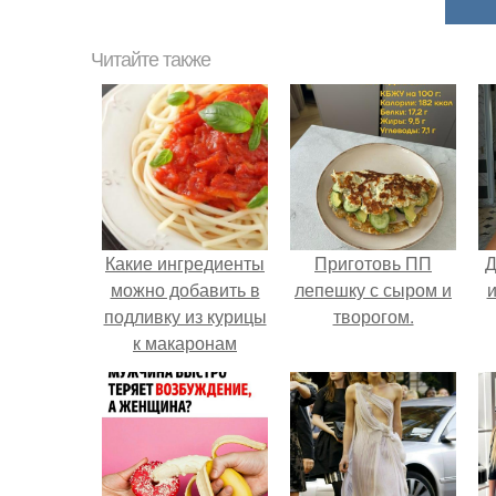
Читайте также
Какие ингредиенты
Приготовь ПП
Д
можно добавить в
лепешку с сыром и
и
подливку из курицы
творогом.
к макаронам