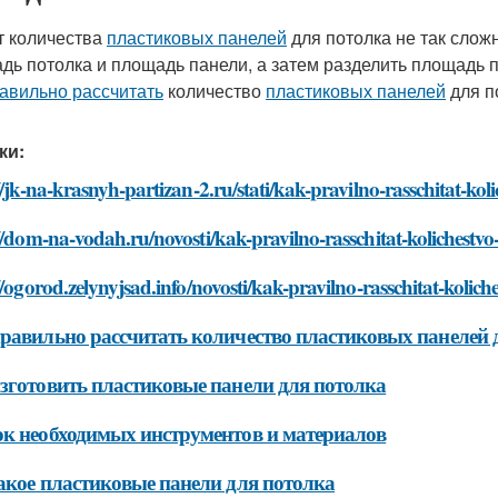
т количества
пластиковых панелей
для потолка не так сложн
дь потолка и площадь панели, а затем разделить площадь п
авильно рассчитать
количество
пластиковых панелей
для п
ки:
//jk-na-krasnyh-partizan-2.ru/stati/kak-pravilno-rasschitat-ko
//dom-na-vodah.ru/novosti/kak-pravilno-rasschitat-kolichestvo
//ogorod.zelynyjsad.info/novosti/kak-pravilno-rasschitat-kolic
равильно рассчитать количество пластиковых панелей 
зготовить пластиковые панели для потолка
к необходимых инструментов и материалов
акое пластиковые панели для потолка