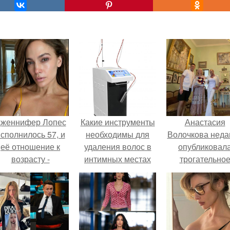
женнифер Лопес
Какие инструменты
Анастасия
сполнилось 57, и
необходимы для
Волочкова неда
её отношение к
удаления волос в
опубликовал
возрасту -
интимных местах
трогательно
настоящий
для мужчин
совместное фо
манифест
со своей мамой
уверенности: "не
которой она
говорите, что я
приехала в гос
отлично выгляжу