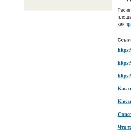
Расче
площа
как
пр
Ссыл
https:
https:
https:
Как п
Как и
Списо
Что т