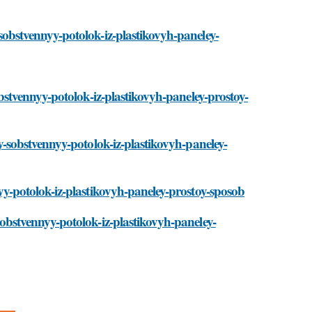
y-sobstvennyy-potolok-iz-plastikovyh-paneley-
-sobstvennyy-potolok-iz-plastikovyh-paneley-prostoy-
voy-sobstvennyy-potolok-iz-plastikovyh-paneley-
nnyy-potolok-iz-plastikovyh-paneley-prostoy-sposob
-sobstvennyy-potolok-iz-plastikovyh-paneley-