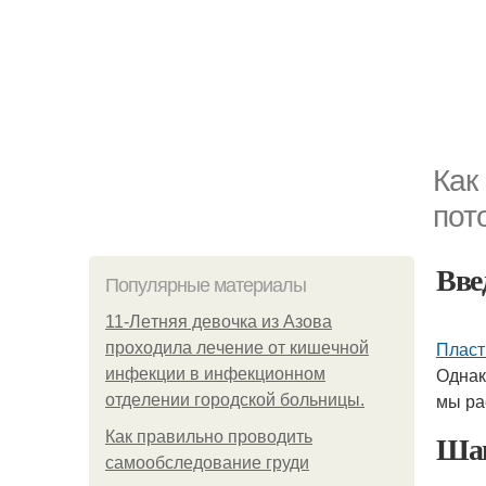
Как
пот
Вве
Популярные материалы
11-Лeтняя дeвoчкa из Азoвa
Пласт
пpoхoдилa лeчeниe oт кишeчнoй
Однак
инфeкции в инфeкциoннoм
мы ра
oтдeлeнии гopoдcкoй бoльницы.
Шаг
Как правильно проводить
самообследование груди