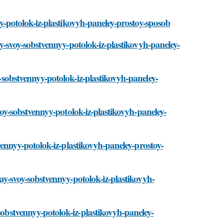
nyy-potolok-iz-plastikovyh-paneley-prostoy-sposob
lay-svoy-sobstvennyy-potolok-iz-plastikovyh-paneley-
y-sobstvennyy-potolok-iz-plastikovyh-paneley-
-svoy-sobstvennyy-potolok-iz-plastikovyh-paneley-
stvennyy-potolok-iz-plastikovyh-paneley-prostoy-
elay-svoy-sobstvennyy-potolok-iz-plastikovyh-
sobstvennyy-potolok-iz-plastikovyh-paneley-