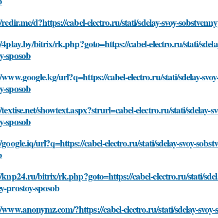
b
//redir.me/d?https://cabel-electro.ru/stati/sdelay-svoy-sobstven
//4play.by/bitrix/rk.php?goto=https://cabel-electro.ru/stati/sde
oy-sposob
//www.google.kg/url?q=https://cabel-electro.ru/stati/sdelay-svo
oy-sposob
//textise.net/showtext.aspx?strurl=cabel-electro.ru/stati/sdelay
oy-sposob
//google.iq/url?q=https://cabel-electro.ru/stati/sdelay-svoy-sob
b
//knp24.ru/bitrix/rk.php?goto=https://cabel-electro.ru/stati/sd
y-prostoy-sposob
//www.anonymz.com/?https://cabel-electro.ru/stati/sdelay-svoy-