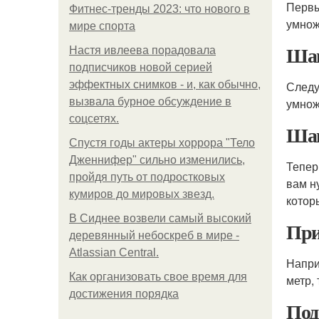
Первы
Фитнес-тренды 2023: что нового в
умнож
мире спорта
Шаг
Настя ивлеева порадовала
подписчиков новой серией
эффектных снимков - и, как обычно,
Следу
вызвала бурное обсуждение в
умнож
соцсетях.
Шаг
Спустя годы актеры хоррора "Тело
Дженнифер" сильно изменились,
Тепер
пройдя путь от подростковых
вам н
кумиров до мировых звезд.
котор
В Сиднее возвели самый высокий
Пр
деревянный небоскреб в мире -
Atlassian Central.
Напри
Как организовать свое время для
метр,
достижения порядка
Под