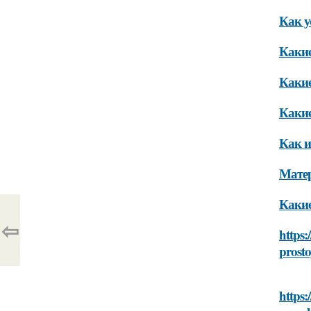
Как у
Какие
Какие
Какие
Как и
Мате
Какие
⇦
https:
prost
https: