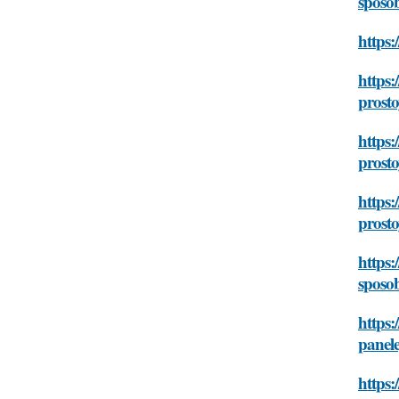
sposo
https:
https:
prost
https:
prost
https:
prost
https:
sposo
https:
panele
https: