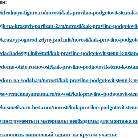
ки:
//idealnaya-figura.ru/novosti/kak-pravilno-podgotovit-stenu-k
//jk-na-krasnyh-partizan-2.ru/novosti/kak-pravilno-podgotovi
//krasivyj-ogorod.zelynyjsad.info/novosti/kak-pravilno-podgot
//dachadesign.info/stati/kak-pravilno-podgotovit-stenu-k-usta
//doma-otido.ru/novosti/kak-pravilno-podgotovit-stenu-k-usta
//dom-na-vodah.ru/novosti/kak-pravilno-podgotovit-stenu-k-u
://sovremennayamama.ru/novosti/kak-pravilno-podgotovit-sten
//kosmetika.ru-best.com/novosti/kak-pravilno-podgotovit-sten
 инструменты и материалы необходимы для монтажа ви
становить виниловый садинг на крутом участке