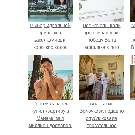
Выбор идеальной
Все же слышали
М
прически с
про вчерашнюю
заколками для
победу Бена
п
коротких волос
аффлека в "кто
В
хочет стать
миллионером?
Сергей Лазарев
Анастасия
купил квартиру в
Волочкова недавно
Майами за 1
опубликовала
миллион долларов.
трогательное
совместное фото