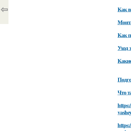
⇦
Как в
Монт
Как п
Уход 
Какие
Подго
Что т
https:
vashe
https: