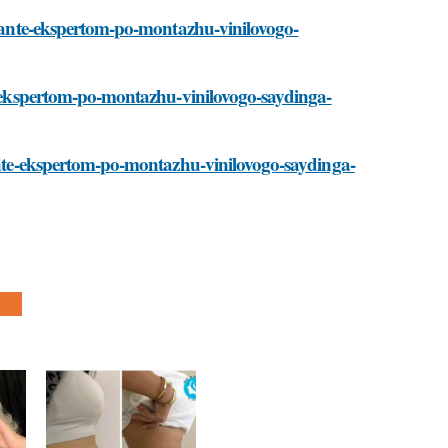
/stante-ekspertom-po-montazhu-vinilovogo-
te-ekspertom-po-montazhu-vinilovogo-saydinga-
tante-ekspertom-po-montazhu-vinilovogo-saydinga-