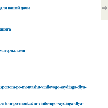
⇨
для вашей дачи
йдинга
 материалами
-ekspertom-po-montazhu-vinilovogo-saydinga-dlya-
ekspertom-po-montazhu-vinilovogo-saydinga-dlya-