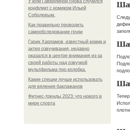
Шаг
У юли Гаврилиной снова случился
конфликт с комиком Ильей
Соболевым.
Следу
дефек
Как правильно проводить
запол
самообследование груди
Шаг
Гарик Харламов, известный комик и
актер озвучивания, недавно
оказался в центре внимания из-за
Подло
своей работы над озвучкой
Подло
мультфильма про колобка.
подло
Какие специи лучше использовать
Шаг
для вяления баклажанов
Тепер
Фитнес-тренды 2023: что нового в
Испол
мире спорта
плотн