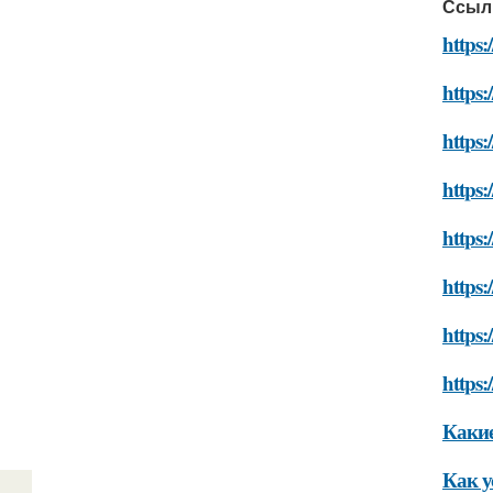
Ссыл
https:
https:
https:
https:
https:
https:
https
https:
Какие
Как у