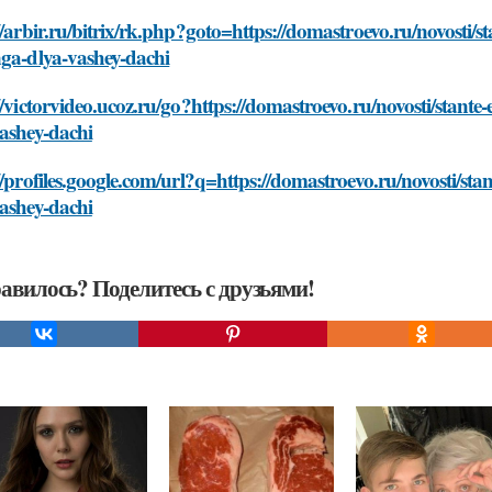
//arbir.ru/bitrix/rk.php?goto=https://domastroevo.ru/novosti
nga-dlya-vashey-dachi
//victorvideo.ucoz.ru/go?https://domastroevo.ru/novosti/stan
ashey-dachi
//profiles.google.com/url?q=https://domastroevo.ru/novosti/s
ashey-dachi
авилось? Поделитесь с друзьями!