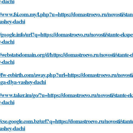
y-dachi
//www.fsi.com.my/l.php?u=https://domastroevo.ru/novosti/st
ashey-dachi
//google.info/url?q=https://domastroevo.ru/novosti/stante-ek
y-dachi
//webstatsdomain.org/d/https://domastroevo.ru/novosti/stant
y-dachi
//fw-rebirth.com/away.php?url=https://domastroevo.ru/novost
nga-dlya-vashey-dachi
//www.taker.im/go/?u=https://domastroevo.ru/novosti/stante-
y-dachi
//cse.google.com.bz/url?q=https://domastroevo.ru/novosti/sta
ashey-dachi