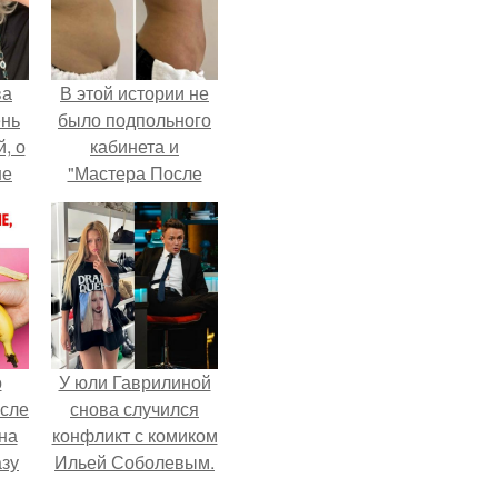
ва
В этой истории не
ень
было подпольного
, о
кабинета и
ше
"Мастера После
ла.
Двухнедельных
Курсов".
о
У юли Гаврилиной
осле
снова случился
на
конфликт с комиком
азу
Ильей Соболевым.