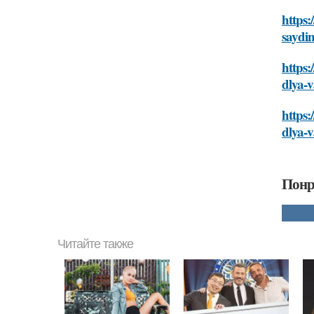
https:
saydi
https:
dlya-v
https:
dlya-v
Понр
Читайте также