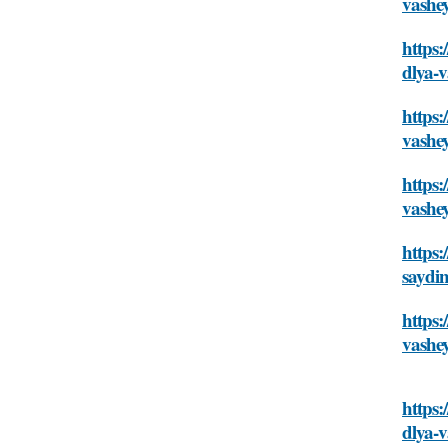
vashe
https:
dlya-v
https:
vashe
https:
vashe
https:
saydi
https:
vashe
https:
dlya-v