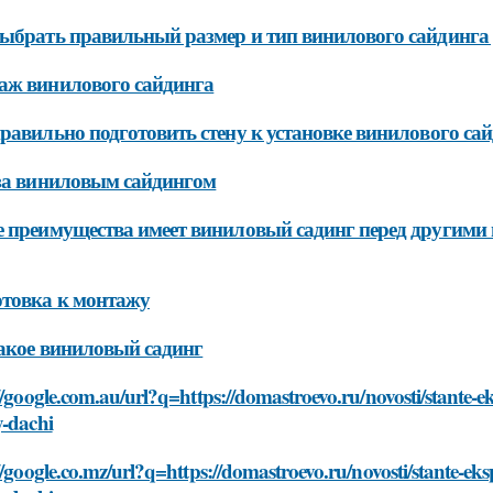
ыбрать правильный размер и тип винилового сайдинга 
аж винилового сайдинга
равильно подготовить стену к установке винилового са
за виниловым сайдингом
 преимущества имеет виниловый садинг перед другими
товка к монтажу
акое виниловый садинг
//google.com.au/url?q=https://domastroevo.ru/novosti/stante
y-dachi
//google.co.mz/url?q=https://domastroevo.ru/novosti/stante-