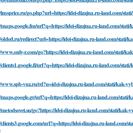
//imsprice.ru/go.php?url=https://idei-dizajna.ru-land.com/sta
//maps.google.fm/url?q=https://idei-dizajna.ru-land.com/stati
//olded.ru/redirect?url=https://idei-dizajna.ru-land.com/stati
//www.only-r.com/go?https://idei-dizajna.ru-land.com/stati/k
//clients1.google.fi/url?q=https://idei-dizajna.ru-land.com/sta
//www.spb-vuz.ru/rd?u=idei-dizajna.ru-land.com/stati/kak-vy
//maps.google.gr/url?q=https://idei-dizajna.ru-land.com/stati
//metodsovet.su/go?https://idei-dizajna.ru-land.com/stati/kak
//clients3.google.com/url?q=https://idei-dizajna.ru-land.com/s
e