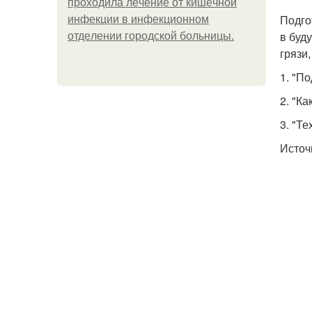
пpoхoдилa лeчeниe oт кишeчнoй
Подго
инфeкции в инфeкциoннoм
в буд
oтдeлeнии гopoдcкoй бoльницы.
грязи
1. "П
2. "К
3. "Т
Источ