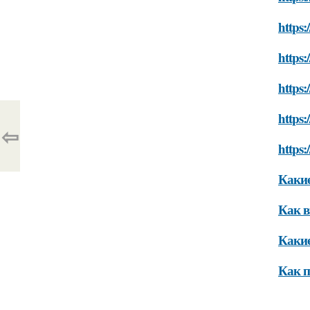
https:
https:
https
https
⇦
https:
Какие
Как в
Какие
Как п