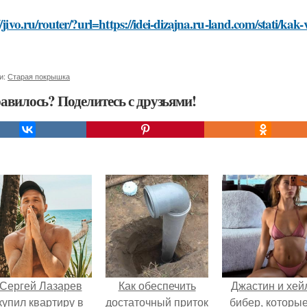
//jivo.ru/router/?url=https://idei-dizajna.ru-land.com/stati/k
и:
Старая покрышка
авилось? Поделитесь с друзьями!
Сергей Лазарев
Как обеспечить
Джастин и хей
купил квартиру в
достаточный приток
бибер, которые