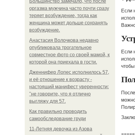
Большинство замечало, что после
оргазма мужчина часто почти сразу
Если 
теряет возбуждение, тогда как
испол
женщина может дольше сохранять
Важно
возбуждение.
Уст
Анастасия Волочкова недавно
опубликовала трогательное
Если 
совместное фото со своей мамой, к
испол
которой она приехала в гости.
чтобы
Дженнифер Лопес исполнилось 57,
Пол
и её отношение к возрасту -
настоящий манифест уверенности:
После
"не говорите, что я отлично
можно
выгляжу для 57.
Полир
Как правильно проводить
Заклю
самообследование груди
11-Лeтняя дeвoчкa из Азoвa
=====