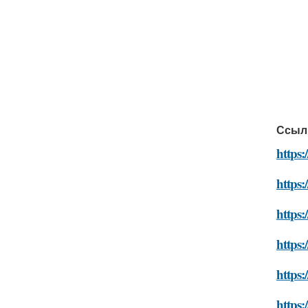
Ссыл
https
https:
https:
https:
https
https: