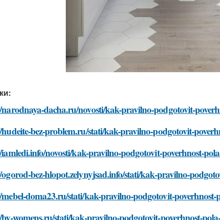
ки:
://narodnaya-dacha.ru/novosti/kak-pravilno-podgotovit-pove
//hudeite-bez-problem.ru/stati/kak-pravilno-podgotovit-pove
//iamledi.info/novosti/kak-pravilno-podgotovit-poverhnost-p
//ogorod-bez-hlopot.zelynyjsad.info/stati/kak-pravilno-podgo
://mebel-doma23.ru/stati/kak-pravilno-podgotovit-poverhnost
//by-womens.ru/stati/kak-pravilno-podgotovit-poverhnost-po