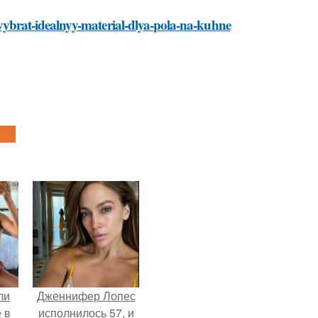
ak-vybrat-idealnyy-material-dlya-pola-na-kuhne
ли
Дженнифер Лопес
 в
исполнилось 57, и