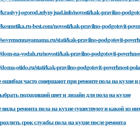
//krasivyj-ogorod.zelynyjsad.info/novosti/kak-pravilno-podg
//kosmetika.ru-best.com/novosti/kak-pravilno-podgotovit-po
://sovremennayamama.ru/stati/kak-pravilno-podgotovit-pove
://dom-na-vodah.ru/novosti/kak-pravilno-podgotovit-poverhn
//doma-otido.ru/stati/kak-pravilno-podgotovit-poverhnost-po
 ошибки часто совершают при ремонте пола на кухне и 
ыбрать подходящий цвет и дизайн для пола на кухне
 виды ремонта пола на кухне существуют и какой из ни
родлить срок службы пола на кухне после ремонта