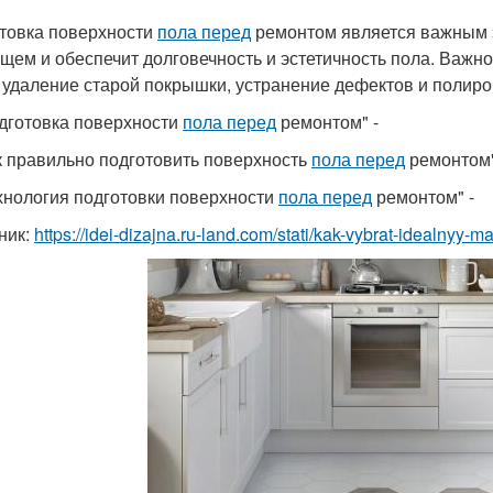
товка поверхности
пола перед
ремонтом является важным э
ущем и обеспечит долговечность и эстетичность пола. Важно
, удаление старой покрышки, устранение дефектов и полиро
одготовка поверхности
пола перед
ремонтом" -
ак правильно подготовить поверхность
пола перед
ремонтом"
ехнология подготовки поверхности
пола перед
ремонтом" -
ник:
https://idei-dizajna.ru-land.com/stati/kak-vybrat-idealnyy-m