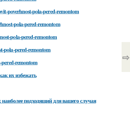
otovit-poverhnost-pola-pered-remontom
verhnost-pola-pered-remontom
rhnost-pola-pered-remontom
ost-pola-pered-remontom
⇨
la-pered-remontom
как их избежать
х наиболее подходящий для вашего случая