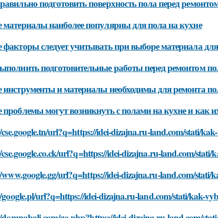
равильно подготовить поверхность пола перед ремонто
 материалы наиболее популярны для пола на кухне
 факторы следует учитывать при выборе материала для
ыполнить подготовительные работы перед ремонтом по
 инструменты и материалы необходимы для ремонта по
 проблемы могут возникнуть с полами на кухне и как и
//cse.google.tn/url?q=https://idei-dizajna.ru-land.com/stati/k
//cse.google.co.ck/url?q=https://idei-dizajna.ru-land.com/stat
//www.google.gg/url?q=https://idei-dizajna.ru-land.com/stati
//google.pl/url?q=https://idei-dizajna.ru-land.com/stati/kak-v
//domnabali.com/go.php?https://idei-dizajna.ru-land.com/stat