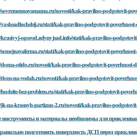
://sovremennayamama.ru/novosti/kak-pravilno-podgotovit-pove
//vashsadluchshij.ru/stati/kak-pravilno-podgotovit-poverhnost
//krasivyj-ogorod.zelynyjsad.info/stati/kak-pravilno-podgotov
//semejnayaferma.ru/stati/kak-pravilno-podgotovit-poverhnost
//doma-otido.ru/novosti/kak-pravilno-podgotovit-poverhnost-
//dom-na-vodah.ru/novosti/kak-pravilno-podgotovit-poverhnos
//hudeite-bez-problem.ru/stati/kak-pravilno-podgotovit-pover
//jk-na-krasnyh-partizan-2.ru/novosti/kak-pravilno-podgotovi
 инструменты и материалы необходимы для приклеива
равильно подготовить поверхность ДСП перед приклеи