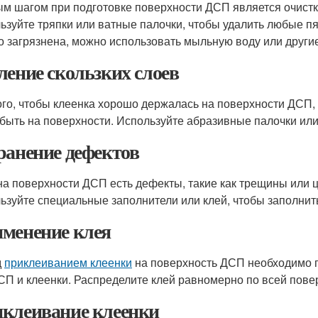
м шагом при подготовке поверхности ДСП является очистка 
ьзуйте тряпки или ватные палочки, чтобы удалить любые пя
о загрязнена, можно использовать мыльную воду или други
ление скользких слоев
ого, чтобы клеенка хорошо держалась на поверхности ДСП, 
 быть на поверхности. Используйте абразивные палочки или
ранение дефектов
на поверхности ДСП есть дефекты, такие как трещины или 
ьзуйте специальные заполнители или клей, чтобы заполнить
менение клея
д
приклеиванием клеенки
на поверхность ДСП необходимо п
СП и клеенки. Распределите клей равномерно по всей повер
клеивание клеенки