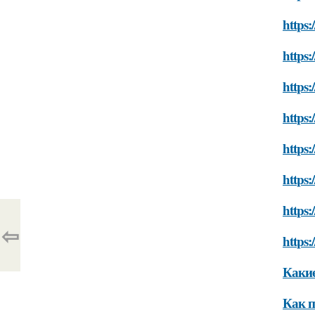
https
https:
https:
https:
https:
https:
https:
⇦
https:
Какие
Как п