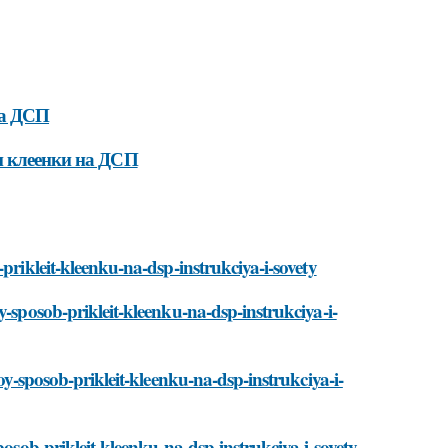
на ДСП
и клеенки на ДСП
prikleit-kleenku-na-dsp-instrukciya-i-sovety
y-sposob-prikleit-kleenku-na-dsp-instrukciya-i-
oy-sposob-prikleit-kleenku-na-dsp-instrukciya-i-
posob-prikleit-kleenku-na-dsp-instrukciya-i-sovety