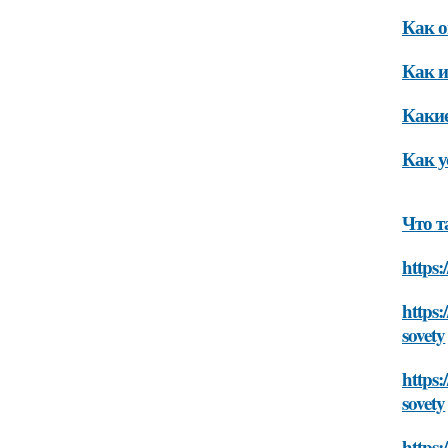
Как о
Как и
Какие
Как у
Что т
https:
https:
sovety
https:
sovety
https: