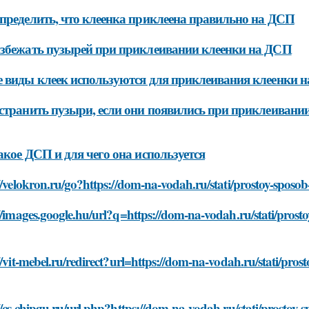
пределить, что клеенка приклеена правильно на ДСП
збежать пузырей при приклеивании клеенки на ДСП
 виды клеек используются для приклеивания клеенки 
странить пузыри, если они появились при приклеивани
акое ДСП и для чего она используется
//velokron.ru/go?https://dom-na-vodah.ru/stati/prostoy-sposob-
//images.google.hu/url?q=https://dom-na-vodah.ru/stati/prosto
//vit-mebel.ru/redirect?url=https://dom-na-vodah.ru/stati/prost
//cs.chipgu.ru/url.php?https://dom-na-vodah.ru/stati/prostoy-s