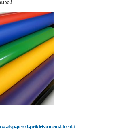
зырей
nost-dsp-pered-prikleivaniem-kleenki