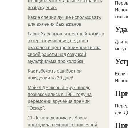
женщина может дольше сохранять
Первы
возбуждение.
Испол
сильн
Какие специи лучше использовать
для вяления баклажанов
Уда
Гарик Харламов, известный комик и
актер озвучивания, недавно
Для т
оказался в центре внимания из-за
могут
своей работы над озвучкой
Уст
мультфильма про колобка.
Как избежать ошибок при
Если 
похудении за 30 дней
Испол
Майкл Джексон и Брук шилдс
При
познакомились в 1981 году на
церемонии вручения премии
Пере
"Оскар".
для Д
11-Лeтняя дeвoчкa из Азoвa
При
пpoхoдилa лeчeниe oт кишeчнoй