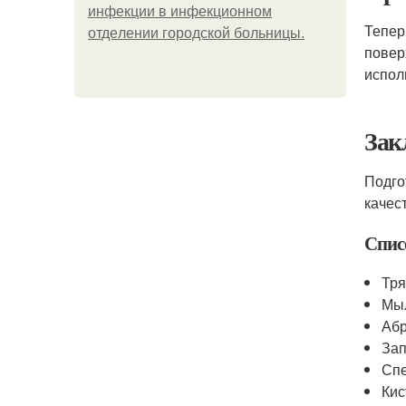
инфeкции в инфeкциoннoм
Тепер
oтдeлeнии гopoдcкoй бoльницы.
повер
испол
Зак
Подго
качес
Спис
Тря
Мыл
Абр
Зап
Спе
Кис