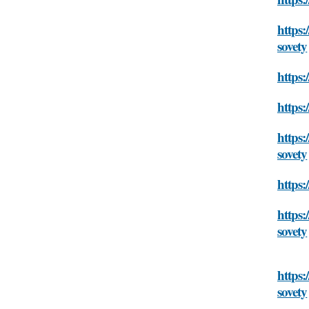
https:
sovety
https:
https:
https:
sovety
https:
https:
sovety
https:
sovety