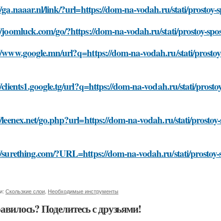
//ga.naaar.nl/link/?url=https://dom-na-vodah.ru/stati/prostoy-
//joomluck.com/go/?https://dom-na-vodah.ru/stati/prostoy-spos
//www.google.mn/url?q=https://dom-na-vodah.ru/stati/prostoy-
//clients1.google.tg/url?q=https://dom-na-vodah.ru/stati/prosto
//leenex.net/go.php?url=https://dom-na-vodah.ru/stati/prostoy-
//surething.com/?URL=https://dom-na-vodah.ru/stati/prostoy-s
и:
Скользкие слои
,
Необходимые инструменты
авилось? Поделитесь с друзьями!