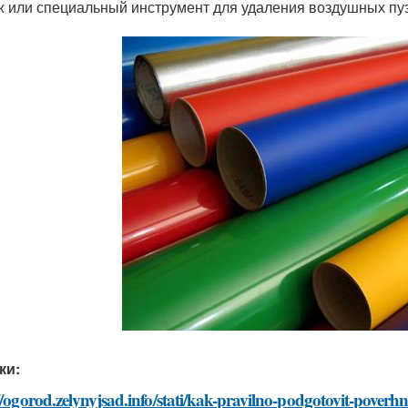
 или специальный инструмент для удаления воздушных пу
ки:
//ogorod.zelynyjsad.info/stati/kak-pravilno-podgotovit-poverh