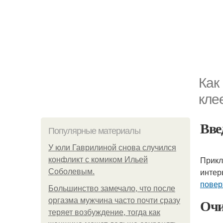
Как
кле
Вве
Популярные материалы
У юли Гаврилиной снова случился
Прикл
конфликт с комиком Ильей
интер
Соболевым.
повер
Большинство замечало, что после
Очи
оргазма мужчина часто почти сразу
теряет возбуждение, тогда как