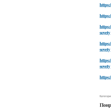
https:
https:
https:
sovety
https:
sovety
https:
sovety
https:
Категори
Понр