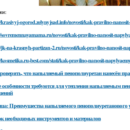
ки:
//krasivyj-ogorod.zelynyjsad.info/novosti/kak-pravilno-nano
://sovremennayamama.ru/novosti/kak-pravilno-nanosit-napyl
//jk-na-krasnyh-partizan-2.ru/novosti/kak-pravilno-nanosit-
//kosmetika.ru-best.com/stati/kak-pravilno-nanosit-napylyae
роверить, что напыляемый пенополиуретан нанесён пр
 особенности требуются для утепления напыляемым п
щений
ца: Преимущества напыляемого пенополиуретанового 
к необходимых инструментов и материалов