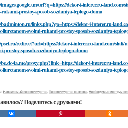
//images.google.tm/url?q=https://dekor-i-interer.ru-land.com
i-rukami-prostoy-sposob-sozdaniya-teplogo-doma
//badminton.ru/links.php?go=https://dekor-i-interer.ru-land.
oliuretanom-svoimi-rukami-prostoy-sposob-sozdaniya-teplo
//psct.ru/redirect?url=https://dekor-i-interer.ru-land.com/st
i-prostoy-sposob-sozdaniya-teplogo-doma
//be.do4a.me/proxy.php?link=https://dekor-i-interer.ru-land.
oliuretanom-svoimi-rukami-prostoy-sposob-sozdaniya-teplo
и:
Напыляемый пенополиуретан
,
Пенополиуретан на стены
,
Необходимые инструмент
авилось? Поделитесь с друзьями!