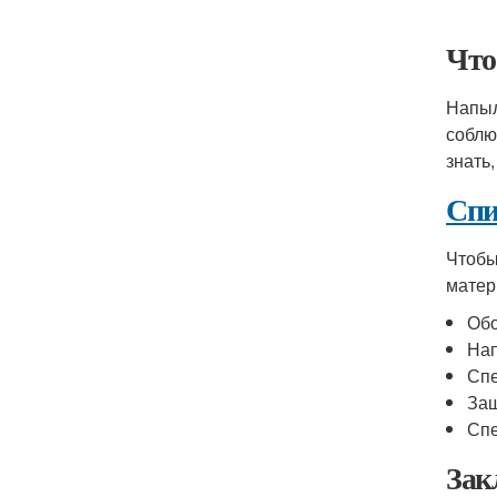
Что
Напыл
соблю
знать
Спи
Чтобы
матер
Обо
На
Спе
Защ
Сп
Зак