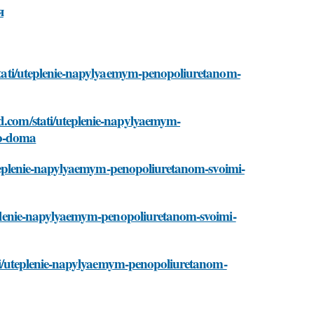
я
m/stati/uteplenie-napylyaemym-penopoliuretanom-
nd.com/stati/uteplenie-napylyaemym-
go-doma
ti/uteplenie-napylyaemym-penopoliuretanom-svoimi-
uteplenie-napylyaemym-penopoliuretanom-svoimi-
stati/uteplenie-napylyaemym-penopoliuretanom-