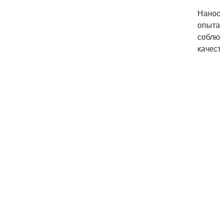
Нанос
опыта
соблю
качес