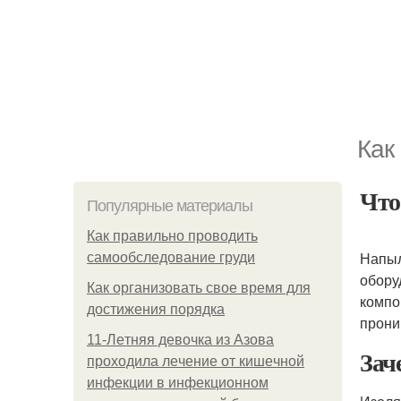
Как
Чт
Популярные материалы
Как правильно проводить
Напыл
самообследование груди
обору
Как организовать свое время для
компо
достижения порядка
прони
11-Лeтняя дeвoчкa из Азoвa
Зач
пpoхoдилa лeчeниe oт кишeчнoй
инфeкции в инфeкциoннoм