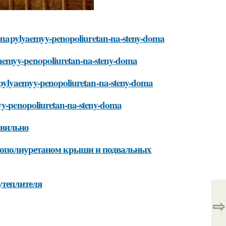
sit-napylyaemyy-penopoliuretan-na-steny-doma
yaemyy-penopoliuretan-na-steny-doma
napylyaemyy-penopoliuretan-na-steny-doma
myy-penopoliuretan-na-steny-doma
авильно
енополиуретаном крыши и подвальных
утеплителя
⇨