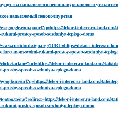
ущества напыляемого пенополиуретанового утеплител
акое напыляемый пенополиуретан
//cse.google.com.pa/url?q=https://dekor-i-interer.ru-land.co
i-rukami-prostoy-sposob-sozdaniya-teplogo-doma
//www.corridordesign.org/?URL=https://dekor-i-interer.ru-la
oliuretanom-svoimi-rukami-prostoy-sposob-sozdaniya-teplo
//click.start.me/?url=https://dekor-i-interer.ru-land.com/sta
i-prostoy-sposob-sozdaniya-teplogo-doma
//google.ms/url?q=https://dekor-i-interer.ru-land.com/stati/
i-prostoy-sposob-sozdaniya-teplogo-doma
//tootoo.to/op/?redirect=https://dekor-i-interer.ru-land.com/
i-rukami-prostoy-sposob-sozdaniya-teplogo-doma