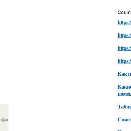
Ссыл
https:
https
https:
https:
Как п
Какие
поме
Табли
⇦
Списо