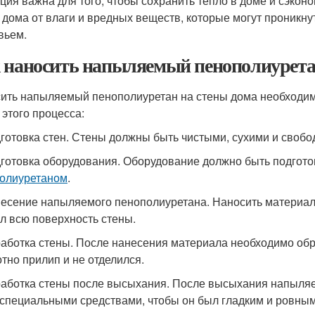
ция важна для того, чтобы сохранить тепло в доме и сэконо
 дома от влаги и вредных веществ, которые могут проникну
вьем.
 наносить напыляемый пенополиуретан
ить напыляемый пенополиуретан на стены дома необходимо
 этого процесса:
дготовка стен. Стены должны быть чистыми, сухими и свобо
дготовка оборудования. Оборудование должно быть подгото
олиуретаном
.
несение напыляемого пенополиуретана. Наносить материал
л всю поверхность стены.
работка стены. После нанесения материала необходимо об
отно прилип и не отделился.
работка стены после высыхания. После высыхания напыля
 специальными средствами, чтобы он был гладким и ровным