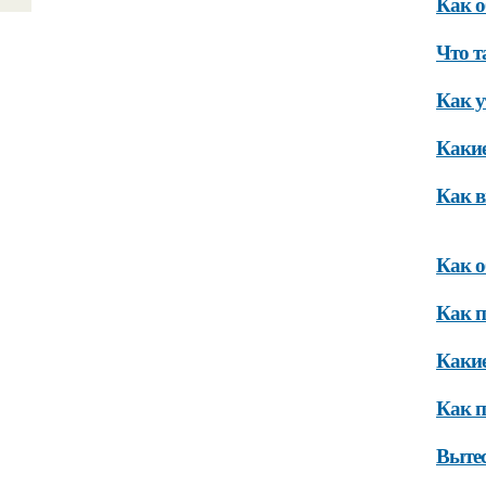
Как о
Что т
Как у
Какие
Как в
Как о
Как п
Какие
Как п
Вытес