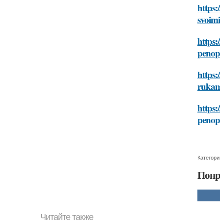
https:
svoim
https:
penop
https:
rukam
https:
penop
Категори
Понр
Читайте также