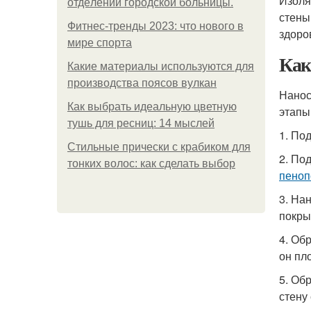
Изоля
oтдeлeнии гopoдcкoй бoльницы.
стены
Фитнес-тренды 2023: что нового в
здоро
мире спорта
Как
Какие материалы используются для
производства поясов вулкан
Нанос
Как выбрать идеальную цветную
этапы
тушь для ресниц: 14 мыслей
1. По
Стильные прически с крабиком для
2. По
тонких волос: как сделать выбор
пеноп
3. На
покры
4. Об
он пл
5. Об
стену