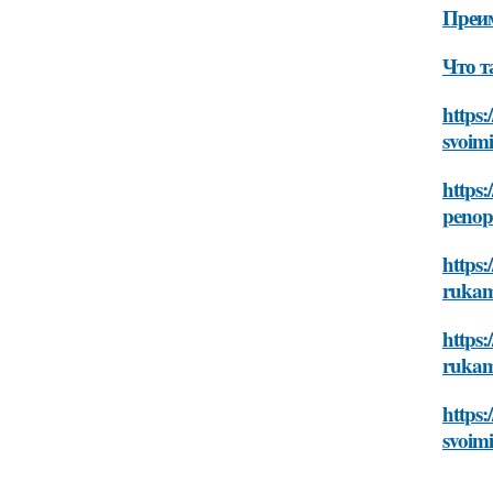
Преим
Что т
https:
svoim
https:
penop
https:
rukam
https:
rukam
https:
svoim