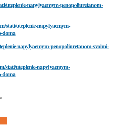
/stati/uteplenie-napylyaemym-penopoliuretanom-
com/stati/uteplenie-napylyaemym-
go-doma
ati/uteplenie-napylyaemym-penopoliuretanom-svoimi-
com/stati/uteplenie-napylyaemym-
go-doma
ы