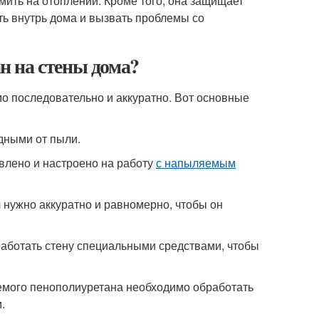
мить на отоплении. Кроме того, она защищает
ть внутрь дома и вызвать проблемы со
 на стены дома?
 последовательно и аккуратно. Вот основные
дными от пыли.
влено и настроено на работу
с напыляемым
 нужно аккуратно и равномерно, чтобы он
работать стену специальными средствами, чтобы
емого пенополиуретана необходимо обработать
.