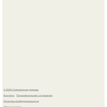
У юли Гаврилиной снова случился конфликт с комиком
Ильей Соболевым.
Кристина асмус опубликовала пляжные фото с 12-
летней дочерью от Гарика Харламова.
© 2026 Современная девушка
Контакты
Пользовательское соглашение
Политика конфидециальности
Обратная связь