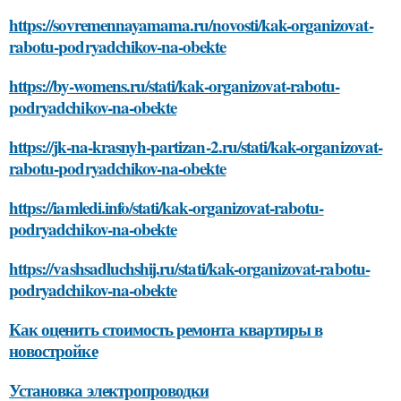
https://sovremennayamama.ru/novosti/kak-organizovat-
rabotu-podryadchikov-na-obekte
https://by-womens.ru/stati/kak-organizovat-rabotu-
podryadchikov-na-obekte
https://jk-na-krasnyh-partizan-2.ru/stati/kak-organizovat-
rabotu-podryadchikov-na-obekte
https://iamledi.info/stati/kak-organizovat-rabotu-
podryadchikov-na-obekte
https://vashsadluchshij.ru/stati/kak-organizovat-rabotu-
podryadchikov-na-obekte
Как оценить стоимость ремонта квартиры в
новостройке
Установка электропроводки