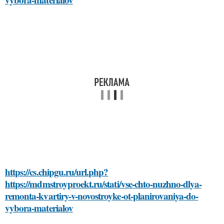
https://cs.chipgu.ru/url.php?
https://mdmstroyproekt.ru/stati/vse-chto-nuzhno-dlya-
remonta-kvartiry-v-novostroyke-ot-planirovaniya-do-
vybora-materialov