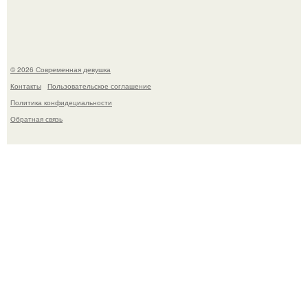
летней дочерью от Гарика Харламова.
© 2026 Современная девушка
Контакты
Пользовательское соглашение
Политика конфидециальности
Обратная связь