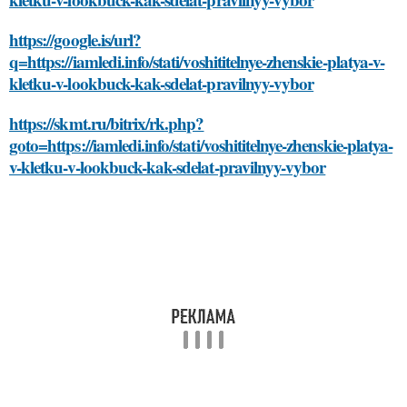
https://google.is/url?
q=https://iamledi.info/stati/voshititelnye-zhenskie-platya-v-
kletku-v-lookbuck-kak-sdelat-pravilnyy-vybor
https://skmt.ru/bitrix/rk.php?
goto=https://iamledi.info/stati/voshititelnye-zhenskie-platya-
v-kletku-v-lookbuck-kak-sdelat-pravilnyy-vybor