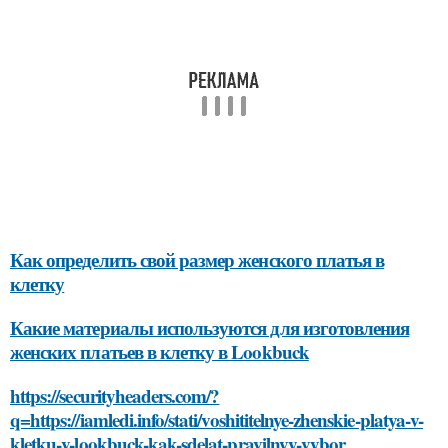
Как определить свой размер женского платья в
клетку
Какие материалы используются для изготовления
женских платьев в клетку в Lookbuck
https://securityheaders.com/?
q=https://iamledi.info/stati/voshititelnye-zhenskie-platya-v-
kletku-v-lookbuck-kak-sdelat-pravilnyy-vybor