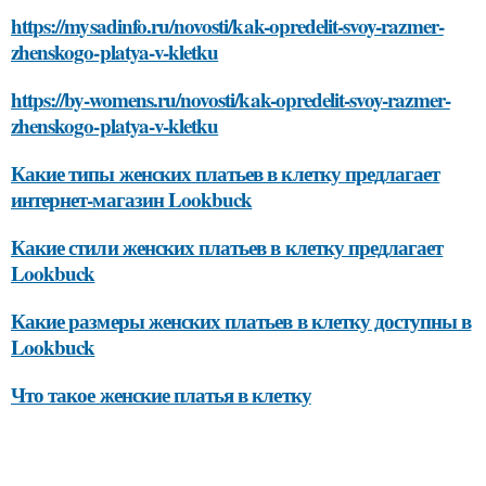
https://mysadinfo.ru/novosti/kak-opredelit-svoy-razmer-
zhenskogo-platya-v-kletku
https://by-womens.ru/novosti/kak-opredelit-svoy-razmer-
zhenskogo-platya-v-kletku
Какие типы женских платьев в клетку предлагает
интернет-магазин Lookbuck
Какие стили женских платьев в клетку предлагает
Lookbuck
Какие размеры женских платьев в клетку доступны в
Lookbuck
Что такое женские платья в клетку