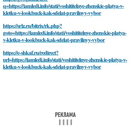
q=https://iamledi.info/stati/voshititelnye-zhenskie-platya-v-
kletku-v-lookbuck-kak-sdelat-pravilnyy-vybor
https://srlz.ru/bitrix/rk.php?
goto=https://iamledi.info/stati/voshititelnye-zhenskie-platya-
v-kletku-v-lookbuck-kak-sdelat-pravilnyy-vybor
https://e-shkaf.ru/redirect?
url=https://iamledi.info/stati/voshititelnye-zhenskie-platya-v-
kletku-v-lookbuck-kak-sdelat-pravilnyy-vybor