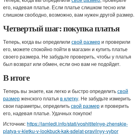
его, надевая платье. Если платье слишком тесно или
слишком свободно, возможно, вам нужен другой размер.
Четвертый шаг: покупка платья
Теперь, когда вы определили
свой размер
и проверили
его, можете спокойно пойти в магазин и купить платье
своего размера. Не забудьте проверить, чтобы у платья
был возврат или обмен, если оно вам не подойдет.
В итоге
Теперь вы знаете, как легко и быстро определить
свой
размер
женского платья
в клетку
. Не забудьте измерить
свои параметры, определить
свой размер
и проверить
его, надевая платье. Удачных покупок!
Источник:
https://iamledi.info/stati/voshititelnye-zhenskie-
platya-v-kletku-v-lookbuck-kak-sdelat-pravilnyy-vybor