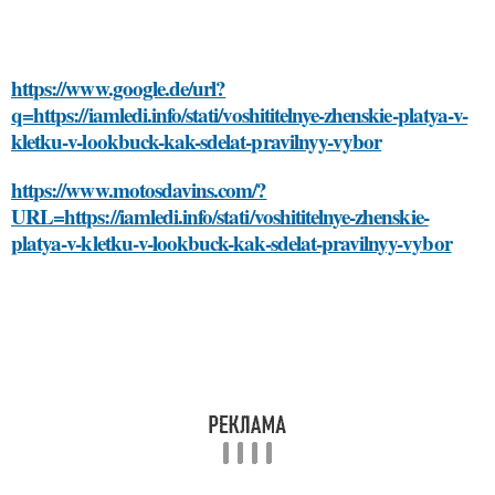
https://www.google.de/url?
q=https://iamledi.info/stati/voshititelnye-zhenskie-platya-v-
kletku-v-lookbuck-kak-sdelat-pravilnyy-vybor
https://www.motosdavins.com/?
URL=https://iamledi.info/stati/voshititelnye-zhenskie-
platya-v-kletku-v-lookbuck-kak-sdelat-pravilnyy-vybor