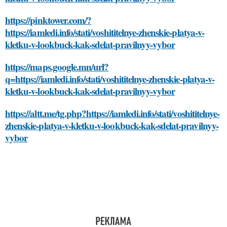
https://pinktower.com/?
https://iamledi.info/stati/voshititelnye-zhenskie-platya-v-
kletku-v-lookbuck-kak-sdelat-pravilnyy-vybor
https://maps.google.mn/url?
q=https://iamledi.info/stati/voshititelnye-zhenskie-platya-v-
kletku-v-lookbuck-kak-sdelat-pravilnyy-vybor
https://altt.me/tg.php?https://iamledi.info/stati/voshititelnye-
zhenskie-platya-v-kletku-v-lookbuck-kak-sdelat-pravilnyy-
vybor