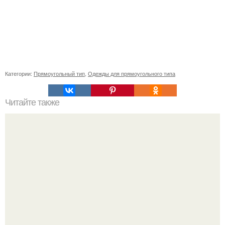
Категории:
Прямоугольный тип
,
Одежды для прямоугольного типа
Читайте также
Какого цвета должны быть туфли, чтобы они гармонично
сочетались с синим костюмом