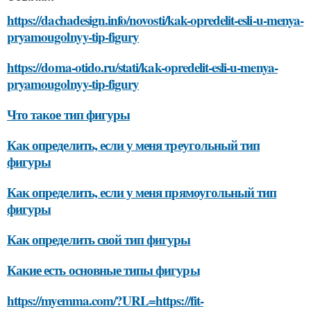
https://dachadesign.info/novosti/kak-opredelit-esli-u-menya-
pryamougolnyy-tip-figury
https://doma-otido.ru/stati/kak-opredelit-esli-u-menya-
pryamougolnyy-tip-figury
Что такое тип фигуры
Как определить, если у меня треугольный тип
фигуры
Как определить, если у меня прямоугольный тип
фигуры
Как определить свой тип фигуры
Какие есть основные типы фигуры
https://myemma.com/?URL=https://fit-