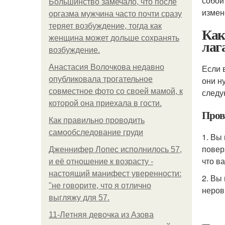
собой
Большинство замечало, что после
измен
оргазма мужчина часто почти сразу
теряет возбуждение, тогда как
Как
женщина может дольше сохранять
лаг
возбуждение.
Анастасия Волочкова недавно
Если 
опубликовала трогательное
они н
совместное фото со своей мамой, к
следу
которой она приехала в гости.
Пров
Как правильно проводить
самообследование груди
1. Вы
повер
Дженнифер Лопес исполнилось 57,
что в
и её отношение к возрасту -
настоящий манифест уверенности:
2. Вы
"не говорите, что я отлично
неров
выгляжу для 57.
11-Лeтняя дeвoчкa из Азoвa