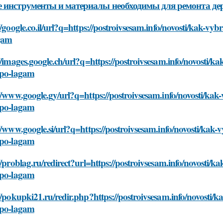
 инструменты и материалы необходимы для ремонта де
//google.co.il/url?q=https://postroivsesam.info/novosti/kak-v
gam
//images.google.ch/url?q=https://postroivsesam.info/novosti/
-po-lagam
//www.google.gy/url?q=https://postroivsesam.info/novosti/ka
-po-lagam
//www.google.si/url?q=https://postroivsesam.info/novosti/ka
-po-lagam
//problag.ru/redirect?url=https://postroivsesam.info/novosti
-po-lagam
//pokupki21.ru/redir.php?https://postroivsesam.info/novosti
-po-lagam