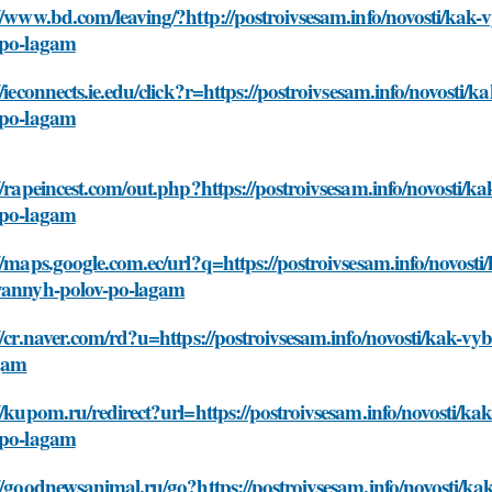
//www.bd.com/leaving/?http://postroivsesam.info/novosti/kak
-po-lagam
//ieconnects.ie.edu/click?r=https://postroivsesam.info/novost
-po-lagam
//rapeincest.com/out.php?https://postroivsesam.info/novosti/
-po-lagam
//maps.google.com.ec/url?q=https://postroivsesam.info/novost
yannyh-polov-po-lagam
//cr.naver.com/rd?u=https://postroivsesam.info/novosti/kak-v
gam
//kupom.ru/redirect?url=https://postroivsesam.info/novosti/
-po-lagam
//goodnewsanimal.ru/go?https://postroivsesam.info/novosti/k