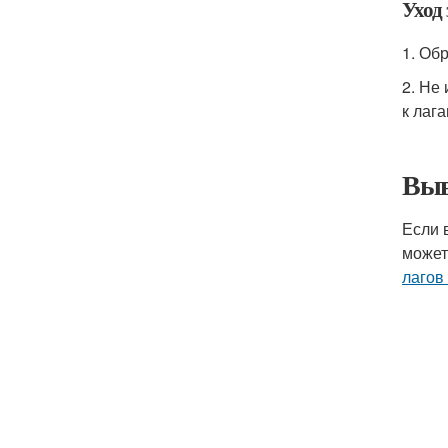
Уход
1. Об
2. Не
к лага
Выв
Если 
может
лагов