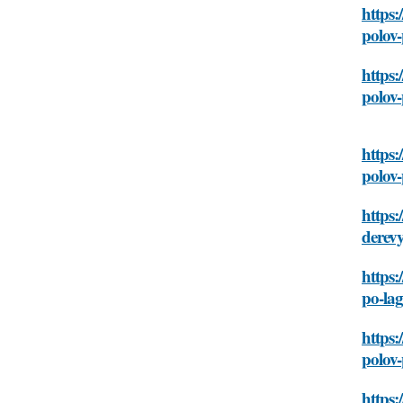
https:
polov
https:
polov
https:
polov
https:
derev
https:
po-la
https:
polov
https: