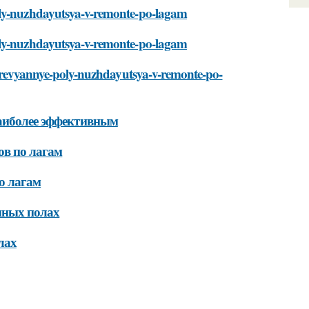
poly-nuzhdayutsya-v-remonte-po-lagam
poly-nuzhdayutsya-v-remonte-po-lagam
-derevyannye-poly-nuzhdayutsya-v-remonte-po-
наиболее эффективным
ов по лагам
о лагам
нных полах
лах