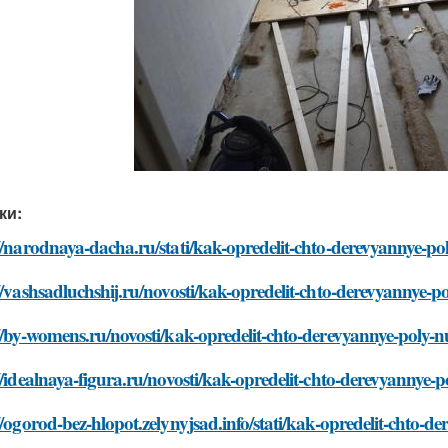
ки:
//narodnaya-dacha.ru/stati/kak-opredelit-chto-derevyannye-
//vashsadluchshij.ru/novosti/kak-opredelit-chto-derevyannye
://by-womens.ru/novosti/kak-opredelit-chto-derevyannye-poly
//idealnaya-figura.ru/novosti/kak-opredelit-chto-derevyanny
//ogorod-bez-hlopot.zelynyjsad.info/stati/kak-opredelit-chto