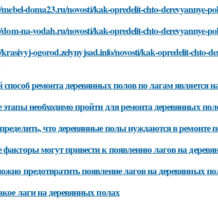
://mebel-doma23.ru/novosti/kak-opredelit-chto-derevyannye-
://dom-na-vodah.ru/novosti/kak-opredelit-chto-derevyannye-
//krasivyj-ogorod.zelynyjsad.info/novosti/kak-opredelit-chto
m
 способ ремонта деревянных полов по лагам является 
 этапы необходимо пройти для ремонта деревянных пол
пределить, что деревянные полы нуждаются в ремонте п
 факторы могут привести к появлению лагов на деревя
ожно предотвратить появление лагов на деревянных по
акое лаги на деревянных полах