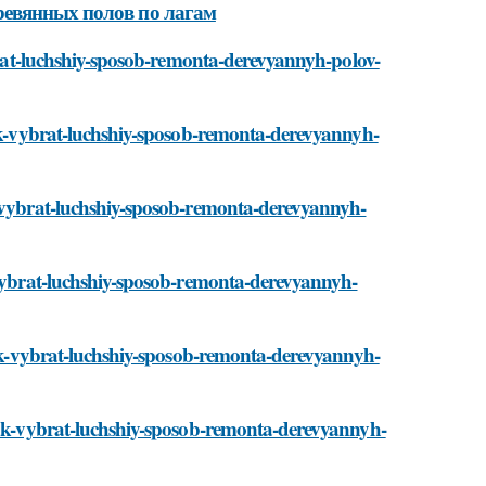
ревянных полов по лагам
ybrat-luchshiy-sposob-remonta-derevyannyh-polov-
kak-vybrat-luchshiy-sposob-remonta-derevyannyh-
k-vybrat-luchshiy-sposob-remonta-derevyannyh-
k-vybrat-luchshiy-sposob-remonta-derevyannyh-
/kak-vybrat-luchshiy-sposob-remonta-derevyannyh-
/kak-vybrat-luchshiy-sposob-remonta-derevyannyh-