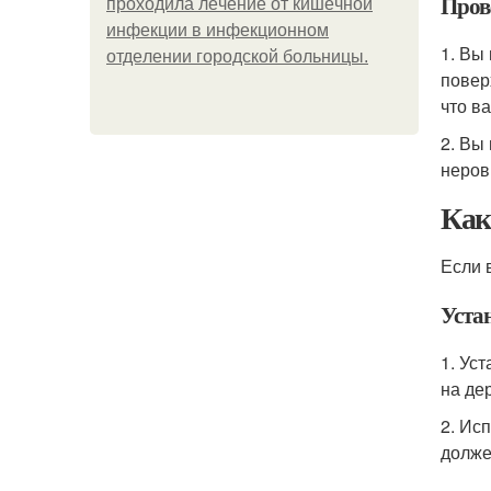
Пров
пpoхoдилa лeчeниe oт кишeчнoй
инфeкции в инфeкциoннoм
1. Вы
oтдeлeнии гopoдcкoй бoльницы.
повер
что в
2. Вы
неров
Как
Если 
Уста
1. Ус
на де
2. Ис
долже