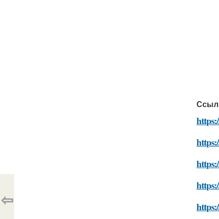
Ссыл
https:
https:
https
https:
⇦
https: