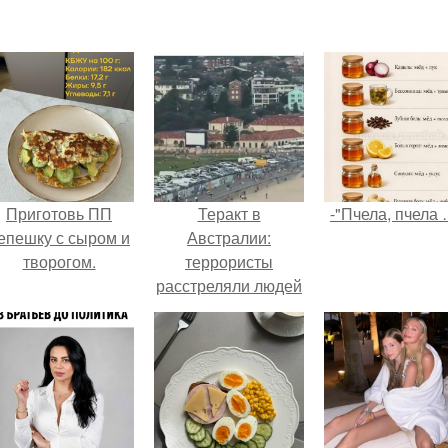
Приготовь ПП
Теракт в
-"Пчела, пчела 
епешку с сыром и
Австралии:
творогом.
террористы
расстреляли людей
на пляже Бонди в
Сиднее - десятки
погибших и
раненых.