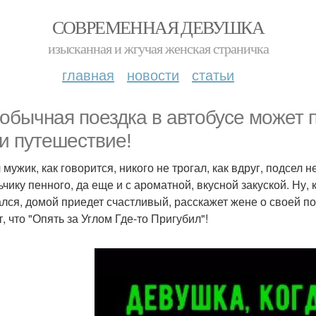
СОВРЕМЕННАЯ ДЕВУШКА
изысканная и жгучая женская страничка
главная
новости
статьи
 обычная поездка в автобусе может
и путешествие!
 мужик, как говорится, никого не трогал, как вдруг, подсел
чику пенного, да еще и с ароматной, вкусной закуской. Ну, 
ался, домой приедет счастливый, расскажет жене о своей пое
, что "Опять за Углом Где-то Пригубил"!