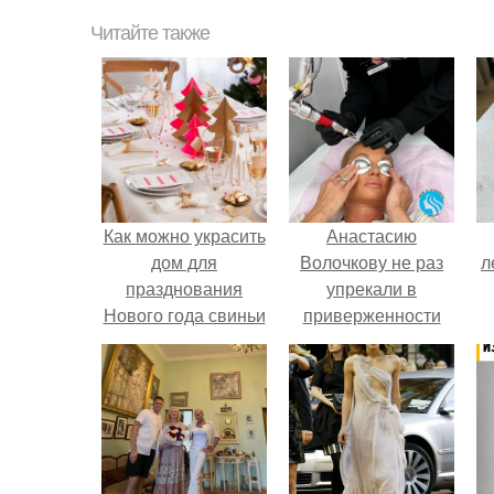
Читайте также
Как можно украсить
Анастасию
дом для
Волочкову не раз
л
празднования
упрекали в
Нового года свиньи
приверженности
устаревшим бьюти -
процедурам.