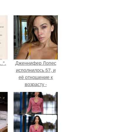
…".
Дженнифер Лопес
исполнилось 57, и
её отношение к
возрасту -
настоящий
манифест
уверенности: "не
говорите, что я
отлично выгляжу
для 57.