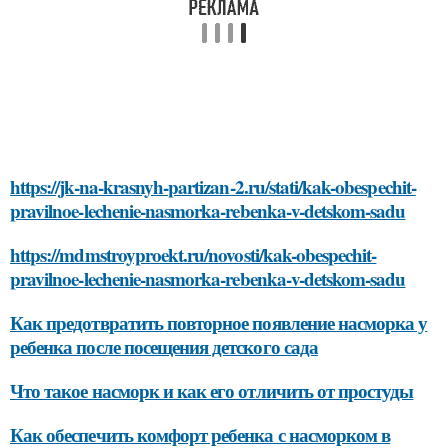
https://jk-na-krasnyh-partizan-2.ru/stati/kak-obespechit-
pravilnoe-lechenie-nasmorka-rebenka-v-detskom-sadu
https://mdmstroyproekt.ru/novosti/kak-obespechit-
pravilnoe-lechenie-nasmorka-rebenka-v-detskom-sadu
Как предотвратить повторное появление насморка у
ребенка после посещения детского сада
Что такое насморк и как его отличить от простуды
Как обеспечить комфорт ребенка с насморком в