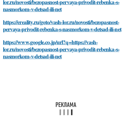
lor.ru/novosti/bezopasnost-pervaya-privodit-rebenka-s-
nasmorkom-v-detsad-ili-net
https://ereality.ru/goto/vash-lor.ru/novosti/bezopasnost-
pervaya-privodit-rebenka-s-nasmorkom-v-detsad-ili-net
https://www.google.co.jp/url?q=https://vash-
lor.ru/novosti/bezopasnost-pervaya-privodit-rebenka-s-
nasmorkom-v-detsad-ili-net