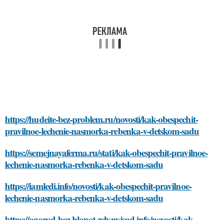
https://hudeite-bez-problem.ru/novosti/kak-obespechit-
pravilnoe-lechenie-nasmorka-rebenka-v-detskom-sadu
https://semejnayaferma.ru/stati/kak-obespechit-pravilnoe-
lechenie-nasmorka-rebenka-v-detskom-sadu
https://iamledi.info/novosti/kak-obespechit-pravilnoe-
lechenie-nasmorka-rebenka-v-detskom-sadu
https://ogorod-bez-hlopot.zelynyjsad.info/novosti/kak-