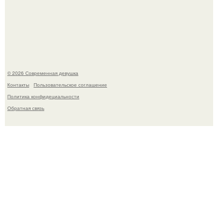
Спустя годы актеры хоррора "Тело Дженнифер" сильно
изменились, пройдя путь от подростковых кумиров до
мировых звезд.
© 2026 Современная девушка
Контакты
Пользовательское соглашение
Политика конфидециальности
Обратная связь