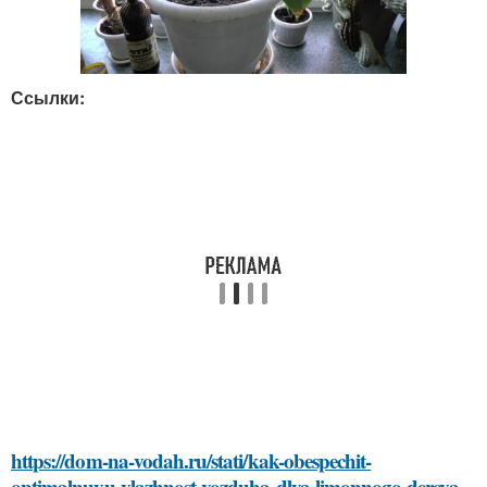
Ссылки:
https://dom-na-vodah.ru/stati/kak-obespechit-
optimalnuyu-vlazhnost-vozduha-dlya-limonnogo-dereva