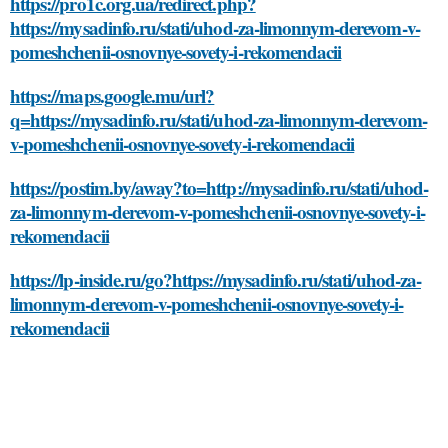
https://pro1c.org.ua/redirect.php?
https://mysadinfo.ru/stati/uhod-za-limonnym-derevom-v-
pomeshchenii-osnovnye-sovety-i-rekomendacii
https://maps.google.mu/url?
q=https://mysadinfo.ru/stati/uhod-za-limonnym-derevom-
v-pomeshchenii-osnovnye-sovety-i-rekomendacii
https://postim.by/away?to=http://mysadinfo.ru/stati/uhod-
za-limonnym-derevom-v-pomeshchenii-osnovnye-sovety-i-
rekomendacii
https://lp-inside.ru/go?https://mysadinfo.ru/stati/uhod-za-
limonnym-derevom-v-pomeshchenii-osnovnye-sovety-i-
rekomendacii