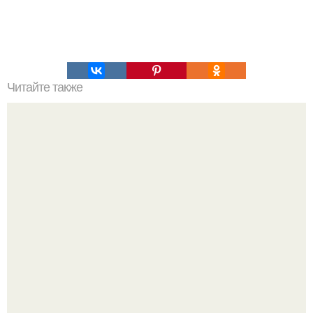
Читайте также
Зимние стили: кто носит рваные джинсы и как это делать
правильно