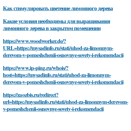
Как стимулировать цветение лимонного дерева
Какие условия необходимы для выращивания
лимонного дерева в закрытом помещении
https://www.woodworker.de/?
URL=https://mysadinfo.ru/stati/uhod-za-limonnym-
derevom-v-pomeshchenii-osnovnye-sovety-i-rekomendacii
https://www.ip-ping.ru/whois/?
host=https://mysadinfo.ru/stati/uhod-za-limonnym-
derevom-v-pomeshchenii-osnovnye-sovety-i-rekomendacii
https://zaozbis.ru/redirect?
url=https://mysadinfo.ru/stati/uhod-za-limonnym-derevom-
v-pomeshchenii-osnovnye-sovety-i-rekomendacii