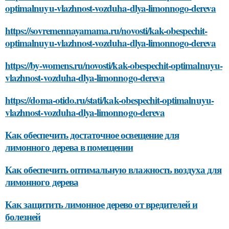
optimalnuyu-vlazhnost-vozduha-dlya-limonnogo-dereva
https://sovremennayamama.ru/novosti/kak-obespechit-
optimalnuyu-vlazhnost-vozduha-dlya-limonnogo-dereva
https://by-womens.ru/novosti/kak-obespechit-optimalnuyu-
vlazhnost-vozduha-dlya-limonnogo-dereva
https://doma-otido.ru/stati/kak-obespechit-optimalnuyu-
vlazhnost-vozduha-dlya-limonnogo-dereva
Как обеспечить достаточное освещение для
лимонного дерева в помещении
Как обеспечить оптимальную влажность воздуха для
лимонного дерева
Как защитить лимонное дерево от вредителей и
болезней