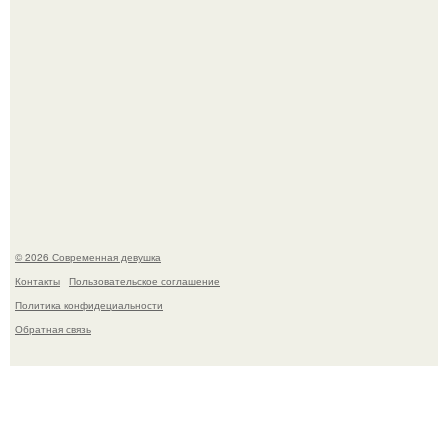
Мужчины с умными и образованными супругами реже
сталкиваются с внезапной смертью, заявила эксперт
воз.
© 2026 Современная девушка
Контакты
Пользовательское соглашение
Политика конфидециальности
Обратная связь