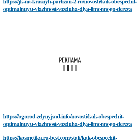
https://jk-na-krasnyh-partizan-2.ru/novosti/kak-obespechit-
optimalnuyu-vlazhnost-vozduha-dlya-limonnogo-dereva
https://ogorod.zelynyjsad.info/novosti/kak-obespechit-
optimalnuyu-vlazhnost-vozduha-dlya-limonnogo-dereva
https://kosmetika.ru-best.com/stati/kak-obespechit-