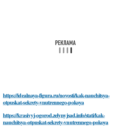
https://idealnaya-figura.ru/novosti/kak-nauchitsya-
otpuskat-sekrety-vnutrennego-pokoya
https://krasivyj-ogorod.zelynyjsad.info/stati/kak-
nauchitsya-otpuskat-sekrety-vnutrennego-pokoya