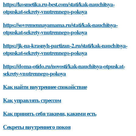
https://kosmetika.ru-best.com/stati/kak-nauchitsya-
otpuskat-sekrety-vnutrennego-pokoya
https://sovremennayamama.ru/stati/kak-nauchitsya-
otpuskat-sekrety-vnutrennego-pokoya
https://jk-na-krasnyh-partizan-2.ru/stati/kak-nauchitsya-
otpuskat-sekrety-vnutrennego-pokoya
https://doma-otido.ru/novosti/kak-nauchitsya-otpuskat-
sekrety-vnutrennego-pokoya
Как найти внутреннее спокойствие
Как управлять стрессом
Как принять себя такими, какими есть
Секреты внутреннего покоя