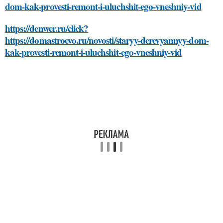
dom-kak-provesti-remont-i-uluchshit-ego-vneshniy-vid
https://denwer.ru/click?
https://domastroevo.ru/novosti/staryy-derevyannyy-dom-
kak-provesti-remont-i-uluchshit-ego-vneshniy-vid