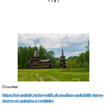
Ссылки:
https://mysadinfo.ru/novosti/kak-mozhno-zashchitit-staroe-
derevo-ot-gnieniya-i-vrediteley