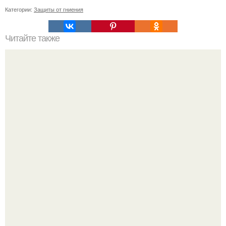
Категории:
Защиты от гниения
Читайте также
Осень в стиле: как сочетать синие рваные джинсы с
другими элементами гардероба