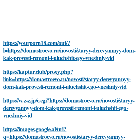
https://yourporn18.com/out/?
l=https://domastroevo.ru/novosti/staryy-derevyannyy-dom-
kak-provesti-remont-i-uluchshit-ego-vneshniy-vid
https://kaptur.club/proxy.php?
link=https://domastroevo.ru/novosti/staryy-derevyannyy-
dom-kak-provesti-remont-i-uluchshit-ego-vneshniy-vid
https://w.z-z.jp/c.cgi?https://domastroevo.ru/novosti/staryy-
derevyannyy-dom-kak-provesti-remont-i-uluchshit-ego-
vneshniy-vid
https://images.google.al/url?
q=https://domastroevo.ru/novosti/staryy-derevyannyy-