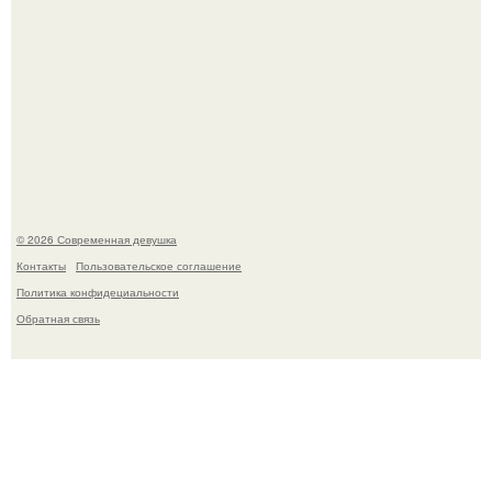
Большинство замечало, что после оргазма мужчина
часто почти сразу теряет возбуждение, тогда как
женщина может дольше сохранять возбуждение.
© 2026 Современная девушка
Контакты
Пользовательское соглашение
Политика конфидециальности
Обратная связь