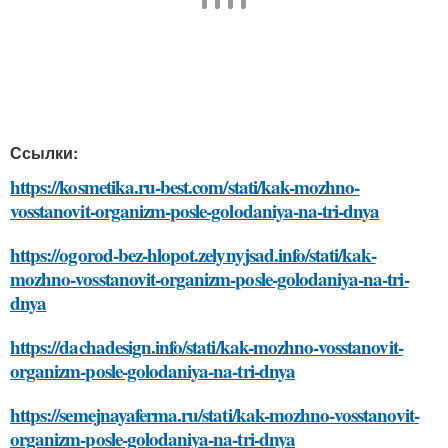
Ссылки:
https://kosmetika.ru-best.com/stati/kak-mozhno-
vosstanovit-organizm-posle-golodaniya-na-tri-dnya
https://ogorod-bez-hlopot.zelynyjsad.info/stati/kak-
mozhno-vosstanovit-organizm-posle-golodaniya-na-tri-
dnya
https://dachadesign.info/stati/kak-mozhno-vosstanovit-
organizm-posle-golodaniya-na-tri-dnya
https://semejnayaferma.ru/stati/kak-mozhno-vosstanovit-
organizm-posle-golodaniya-na-tri-dnya