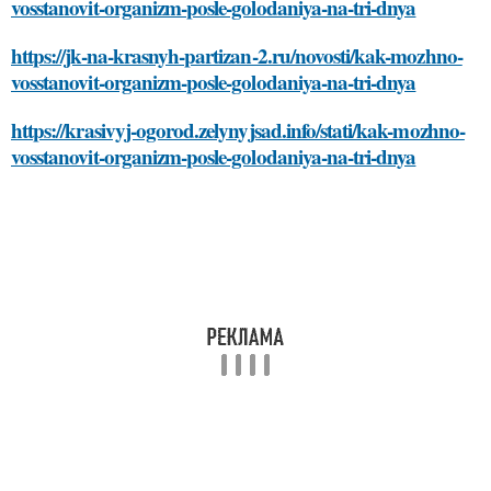
vosstanovit-organizm-posle-golodaniya-na-tri-dnya
https://jk-na-krasnyh-partizan-2.ru/novosti/kak-mozhno-
vosstanovit-organizm-posle-golodaniya-na-tri-dnya
https://krasivyj-ogorod.zelynyjsad.info/stati/kak-mozhno-
vosstanovit-organizm-posle-golodaniya-na-tri-dnya