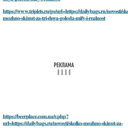
https://www.triplets.ru/go/url=https://dailybags.ru/novosti/sk
mozhno-skinut-za-tri-dnya-goloda-mify-i-realnost
https://beerplace.com.ua/r.php?
url=https://dailybags.ru/novosti/skolko-mozhno-skinut-za-