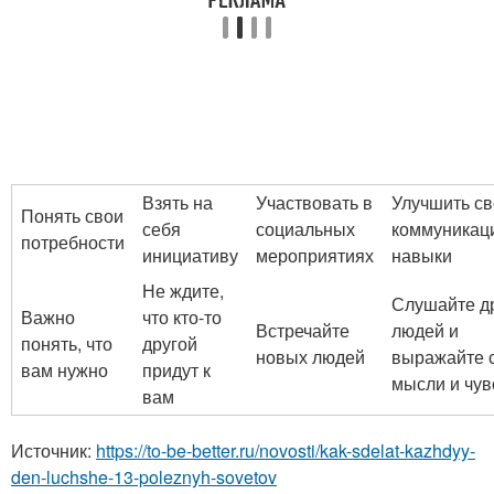
Взять на
Участвовать в
Улучшить с
Понять свои
себя
социальных
коммуникац
потребности
инициативу
мероприятиях
навыки
Не ждите,
Слушайте д
Важно
что кто-то
Встречайте
людей и
понять, что
другой
новых людей
выражайте 
вам нужно
придут к
мысли и чув
вам
Источник:
https://to-be-better.ru/novosti/kak-sdelat-kazhdyy-
den-luchshe-13-poleznyh-sovetov