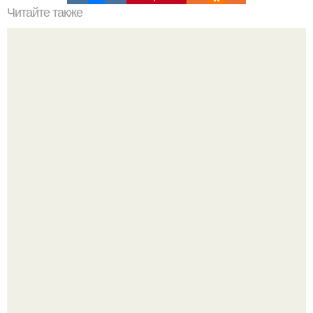
Читайте также
16. У богатых людей есть навыки самоконтроля
Оксана Самойлова решила разом пресечь слухи о
пластических операциях и публично прояснила
ситуацию.