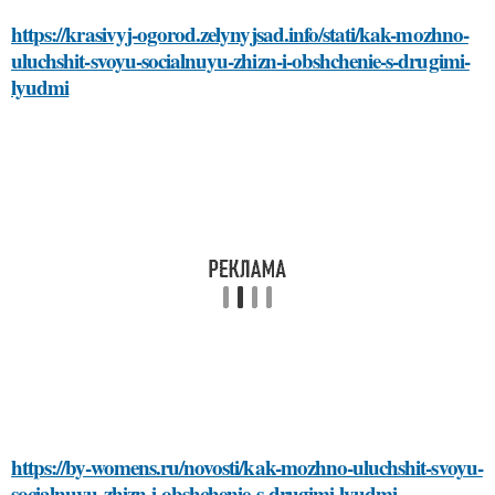
https://krasivyj-ogorod.zelynyjsad.info/stati/kak-mozhno-
uluchshit-svoyu-socialnuyu-zhizn-i-obshchenie-s-drugimi-
lyudmi
https://by-womens.ru/novosti/kak-mozhno-uluchshit-svoyu-
socialnuyu-zhizn-i-obshchenie-s-drugimi-lyudmi