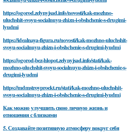
https://ogorod.zelynyjsad.info/novosti/kak-mozhno-
uluchshit-svoyu-socialnuyu-zhizn-i-obshchenie-s-drugimi-
lyudmi
https://idealnaya-figura.ru/novosti/kak-mozhno-uluchshit-
svoyu-socialnuyu-zhizn-i-obshchenie-s-drugimi-lyudmi
https://ogorod-bez-hlopot.zelynyjsad.info/stati/kak-
mozhno-uluchshit-svoyu-socialnuyu-zhizn-i-obshchenie-s-
drugimi-lyudmi
https://mdmstroyproekt.ru/stati/kak-mozhno-uluchshit-
svoyu-socialnuyu-zhizn-i-obshchenie-s-drugimi-lyudmi
Как можно улучшить свою личную жизнь и
отношения с близкими
5. Создавайте позитивную атмосферу вокруг себя