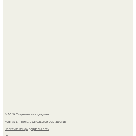
По словам эксперта воз, у мужчин с образованной и
мудрой супругой вероятность скоропостижной смерти
якобы на 46% ниже.
Итальяно веро: Орнелла мути упаковала чемоданы и
готовится обзавестись красным паспортом.
© 2026 Современная девушка
Контакты
Пользовательское соглашение
Политика конфидециальности
Обратная связь