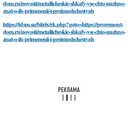
dom.ru/novosti/metallicheskie-shkafy-vse-chto-nuzhno-
znat-o-ih-primenenii-i-preimushchestvah
https://tdsm.su/bitrix/rk.php?goto=https://proremont-
dom.ru/novosti/metallicheskie-shkafy-vse-chto-nuzhno-
znat-o-ih-primenenii-i-preimushchestvah