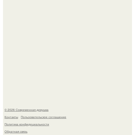
У юли Гаврилиной снова случился конфликт с комиком
Ильей Соболевым.
Кристина асмус опубликовала пляжные фото с 12-
летней дочерью от Гарика Харламова.
© 2026 Современная девушка
Контакты
Пользовательское соглашение
Политика конфидециальности
Обратная связь