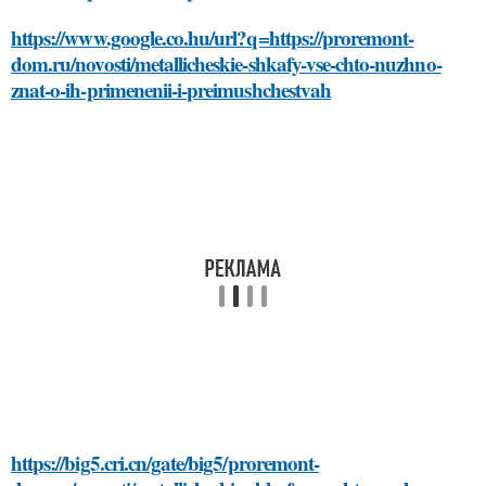
https://www.google.co.hu/url?q=https://proremont-
dom.ru/novosti/metallicheskie-shkafy-vse-chto-nuzhno-
znat-o-ih-primenenii-i-preimushchestvah
https://big5.cri.cn/gate/big5/proremont-