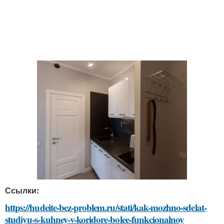
Ссылки:
https://hudeite-bez-problem.ru/stati/kak-mozhno-sdelat-
studiyu-s-kuhney-v-koridore-bolee-funkcionalnoy