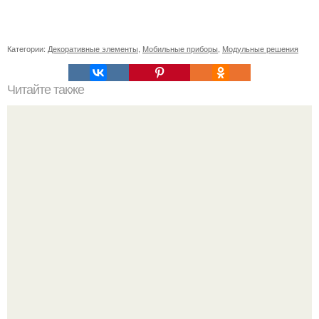
Категории:
Декоративные элементы
,
Мобильные приборы
,
Модульные решения
Читайте также
Осень в стиле: как сочетать синие рваные джинсы с
другими элементами гардероба