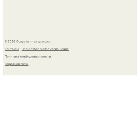
Соцсети захлестнула волна тревожных сообщений о
загадочном "Июньском Феномене".
© 2026 Современная девушка
Контакты
Пользовательское соглашение
Политика конфидециальности
Обратная связь