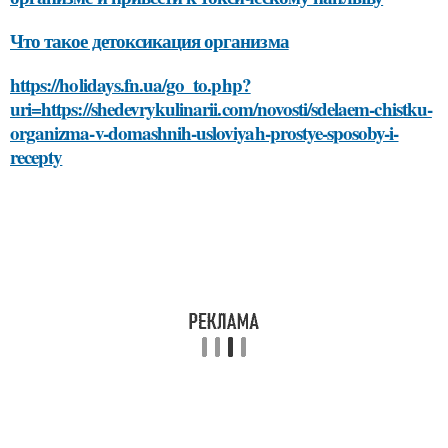
Что такое детоксикация организма
https://holidays.fn.ua/go_to.php?
uri=https://shedevrykulinarii.com/novosti/sdelaem-chistku-
organizma-v-domashnih-usloviyah-prostye-sposoby-i-
recepty