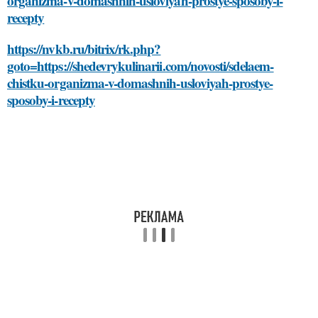
organizma-v-domashnih-usloviyah-prostye-sposoby-i-
recepty
https://nvkb.ru/bitrix/rk.php?
goto=https://shedevrykulinarii.com/novosti/sdelaem-
chistku-organizma-v-domashnih-usloviyah-prostye-
sposoby-i-recepty