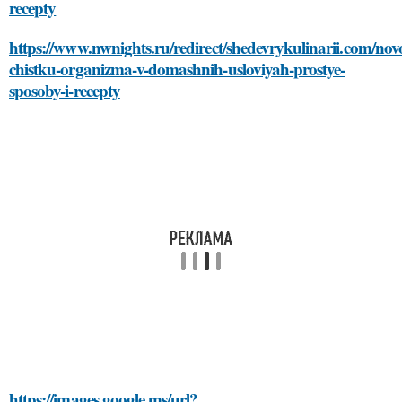
recepty
https://www.nwnights.ru/redirect/shedevrykulinarii.com/novo
chistku-organizma-v-domashnih-usloviyah-prostye-
sposoby-i-recepty
https://images.google.ms/url?