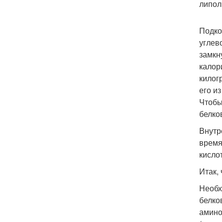
липол
Подко
углев
замкн
калор
килог
его и
Чтобы
белко
Внутр
время
кисло
Итак,
Необх
белко
амино