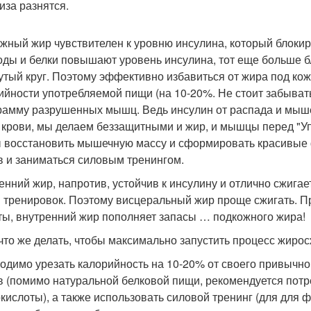
иза разнятся.
жный жир чувствителен к уровню инсулина, который блокир
оды и белки повышают уровень инсулина, тот еще больше бл
утый круг. Поэтому эффективно избавиться от жира под к
ийности употребляемой пищи (на 10-20%. Не стоит забыват
рамму разрушенных мышц. Ведь инсулин от распада и мыш
з крови, мы делаем беззащитными и жир, и мышцы перед "У
 восстановить мышечную массу и сформировать красивые 
в и заниматься силовым тренингом.
енний жир, напротив, устойчив к инсулину и отлично сжига
 тренировок. Поэтому висцеральный жир проще сжигать. Пр
ты, внутренний жир пополняет запасы … подкожного жира!
 что же делать, чтобы максимально запустить процесс жиро
одимо урезать калорийность на 10-20% от своего привычно
в (помимо натуральной белковой пищи, рекомендуется потре
кислоты), а также использовать силовой тренинг (для для