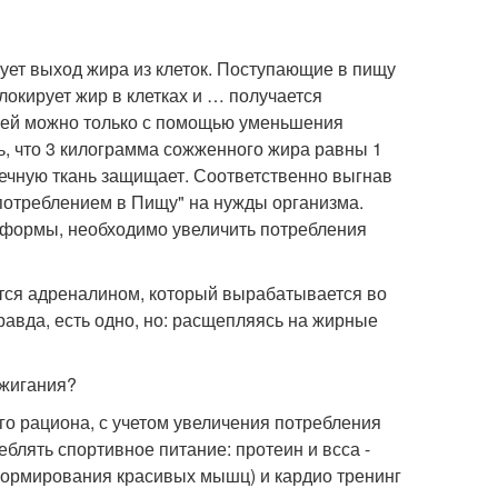
ует выход жира из клеток. Поступающие в пищу
окирует жир в клетках и … получается
ожей можно только с помощью уменьшения
ь, что 3 килограмма сожженного жира равны 1
ечную ткань защищает. Соответственно выгнав
потреблением в Пищу" на нужды организма.
формы, необходимо увеличить потребления
ется адреналином, который вырабатывается во
авда, есть одно, но: расщепляясь на жирные
сжигания?
го рациона, с учетом увеличения потребления
блять спортивное питание: протеин и всса -
 формирования красивых мышц) и кардио тренинг