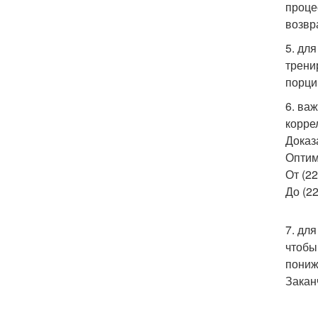
проце
возвр
5. дл
трени
порци
6. ва
корре
Доказ
Оптим
От (22
До (22
7. дл
чтобы
пониж
Закан