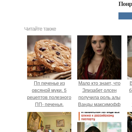
Понр
Читайте также
Пп печенье из
Мало кто знает, что
В
овсяной муки. 5
Элизабет олсен
б
рецептов полезного
получила роль алы
ПП- печенья.
Ванды максимофф
не сразу.