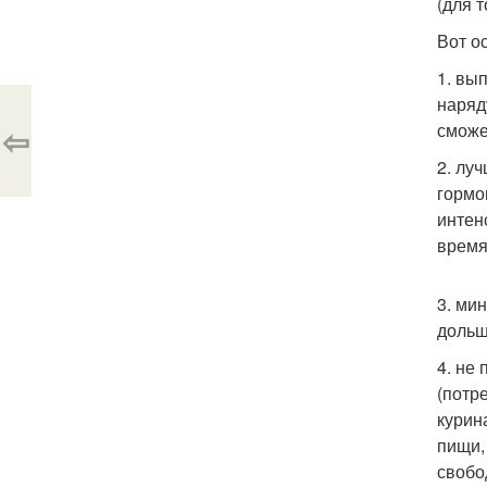
(для 
Вот о
1. вы
наряд
⇦
сможе
2. лу
гормо
интен
время
3. ми
дольш
4. не
(потр
курин
пищи,
свобо