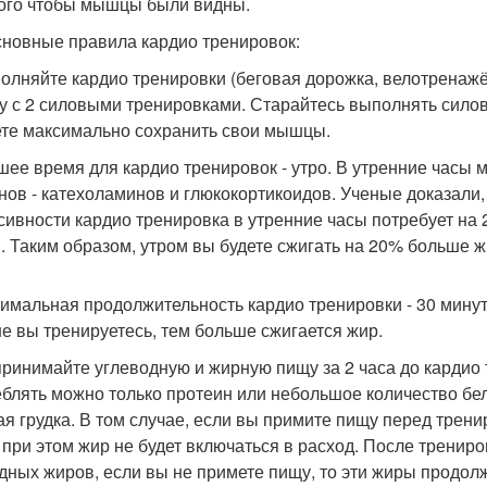
того чтобы мышцы были видны.
сновные правила кардио тренировок:
полняйте кардио тренировки (беговая дорожка, велотренажёр,
у с 2 силовыми тренировками. Старайтесь выполнять силов
те максимально сохранить свои мышцы.
чшее время для кардио тренировок - утро. В утренние часы
нов - катехоламинов и глюкокортикоидов. Ученые доказали,
сивности кардио тренировка в утренние часы потребует на 
. Таким образом, утром вы будете сжигать на 20% больше ж
нимальная продолжительность кардио тренировки - 30 минут
е вы тренируетесь, тем больше сжигается жир.
 принимайте углеводную и жирную пищу за 2 часа до кардио 
еблять можно только протеин или небольшое количество бе
ая грудка. В том случае, если вы примите пищу перед трени
 при этом жир не будет включаться в расход. После тренир
дных жиров, если вы не примете пищу, то эти жиры продол