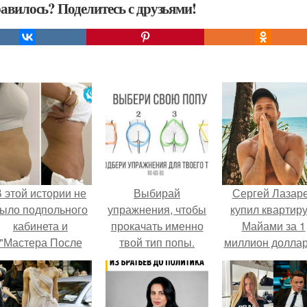
авилось? Поделитесь с друзьями!
 этой истории не
Выбирай
Сергей Лазар
ыло подпольного
упражнения, чтобы
купил квартиру
кабинета и
прокачать именно
Майами за 1
"Мастера После
твой тип попы.
миллион доллар
Двухнедельных
Курсов".