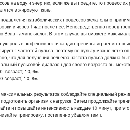
ссов на воду и энергию, если же вы поедите, то процесс и
атятся в жировую ткань.
я подавления катаболических процессов желательно принимат
ровки и через 1 час после нее. Непосредственно перед тре
ю Bcaa - аминокислот. В этом случае вы сможете максимал
жную роль в эффективности кардио тренинга играет интенси
лирует с частотой пульса, поэтому по пульсу можно четко о
ано, что для получения рельефа частота пульса должна быть
альный пульсовой диапазон для своего возраста вы может
0- возраст) * 0, 6=.
0-возраст) * 0, 8=.
я максимальных результатов соблюдайте специальный режи
 подготовить организм к нагрузке. Затем продолжайте трен
айте и повышайте интенсивность каждые 10 минут, при это
чивайте тренировку, постепенно убавляя темп.