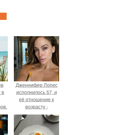
ев
Дженнифер Лопес
 в
исполнилось 57, и
её отношение к
ов.
возрасту -
настоящий
манифест
уверенности: "не