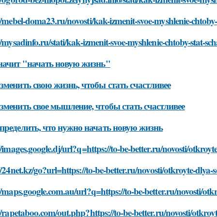
//mebel-doma23.ru/novosti/kak-izmenit-svoe-myshlenie-chtoby-s
//mysadinfo.ru/stati/kak-izmenit-svoe-myshlenie-chtoby-stat-scha
начит "начать новую жизнь"
зменить свою жизнь, чтобы стать счастливее
зменить свое мышление, чтобы стать счастливее
пределить, что нужно начать новую жизнь
//images.google.dj/url?q=https://to-be-better.ru/novosti/otkro
//24net.kz/go?url=https://to-be-better.ru/novosti/otkroyte-dly
//maps.google.com.au/url?q=https://to-be-better.ru/novosti/ot
//rapetaboo.com/out.php?https://to-be-better.ru/novosti/otkro