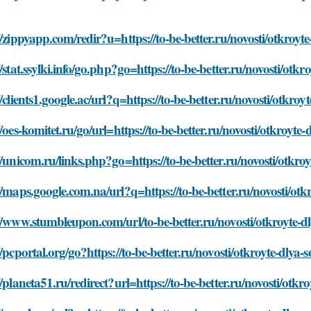
//zippyapp.com/redir?u=https://to-be-better.ru/novosti/otkroy
//stat.ssylki.info/go.php?go=https://to-be-better.ru/novosti/ot
//clients1.google.ac/url?q=https://to-be-better.ru/novosti/otkr
//oes-komitet.ru/go/url=https://to-be-better.ru/novosti/otkroyt
//unicom.ru/links.php?go=https://to-be-better.ru/novosti/otkr
//maps.google.com.na/url?q=https://to-be-better.ru/novosti/ot
//www.stumbleupon.com/url/to-be-better.ru/novosti/otkroyte-
//pcportal.org/go?https://to-be-better.ru/novosti/otkroyte-dly
//planeta51.ru/redirect?url=https://to-be-better.ru/novosti/ot