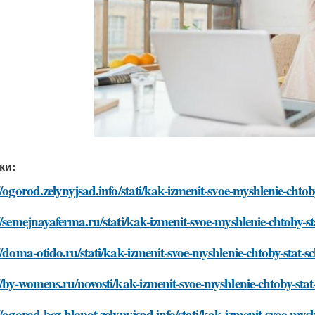
ки:
//ogorod.zelynyjsad.info/stati/kak-izmenit-svoe-myshlenie-chtoby
//semejnayaferma.ru/stati/kak-izmenit-svoe-myshlenie-chtoby-sta
//doma-otido.ru/stati/kak-izmenit-svoe-myshlenie-chtoby-stat-sc
//by-womens.ru/novosti/kak-izmenit-svoe-myshlenie-chtoby-stat-
//ogorod-bez-hlopot.zelynyjsad.info/stati/kak-izmenit-svoe-mysh