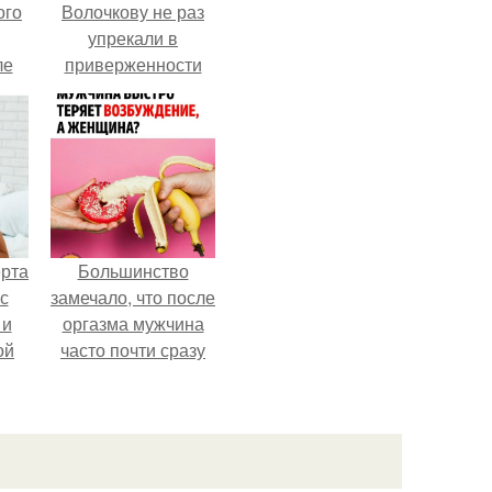
ого
Волочкову не раз
упрекали в
ле
приверженности
ых
устаревшим бьюти -
процедурам.
ерта
Большинство
с
замечало, что после
 и
оргазма мужчина
ой
часто почти сразу
теряет
ой
возбуждение, тогда
на
как женщина может
дольше сохранять
возбуждение.