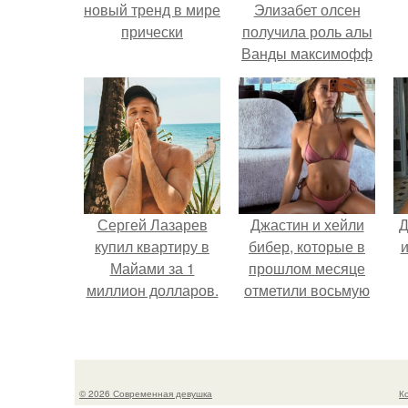
новый тренд в мире
Элизабет олсен
прически
получила роль алы
Ванды максимофф
не сразу.
Сергей Лазарев
Джастин и хейли
Д
купил квартиру в
бибер, которые в
и
Майами за 1
прошлом месяце
миллион долларов.
отметили восьмую
годовщину
помолвки, показали
новые фото с
совместного
© 2026 Современная девушка
К
отдыха.