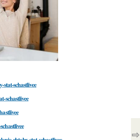
-stat-schastlivee
t-schastlivee
hastlivee
schastlivee
⇨
lenie-chtoby-stat-schastlivee