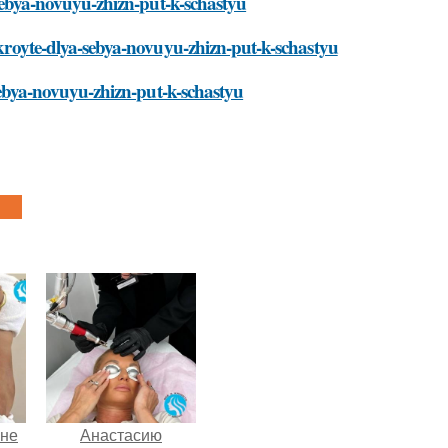
a-sebya-novuyu-zhizn-put-k-schastyu
otkroyte-dlya-sebya-novuyu-zhizn-put-k-schastyu
-sebya-novuyu-zhizn-put-k-schastyu
 не
Анастасию