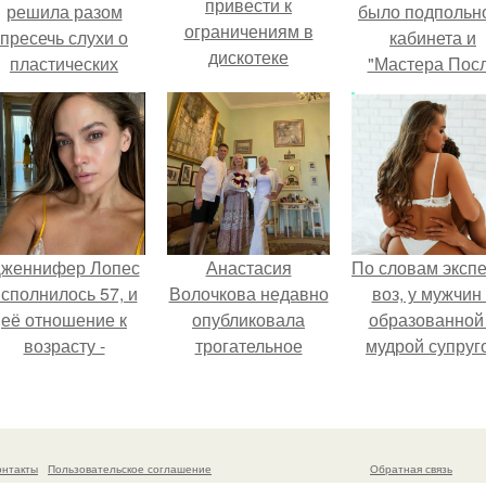
привести к
решила разом
было подпольн
ограничениям в
пресечь слухи о
кабинета и
дискотеке
пластических
"Мастера Пос
операциях и
Двухнедельн
публично
Курсов".
прояснила
ситуацию.
женнифер Лопес
Анастасия
По словам эксп
сполнилось 57, и
Волочкова недавно
воз, у мужчин 
её отношение к
опубликовала
образованной
возрасту -
трогательное
мудрой супруг
настоящий
совместное фото
вероятность
манифест
со своей мамой, к
скоропостижн
уверенности: "не
которой она
смерти якобы 
говорите, что я
приехала в гости.
46% ниже.
онтакты
Пользовательское соглашение
Обратная связь
отлично выгляжу