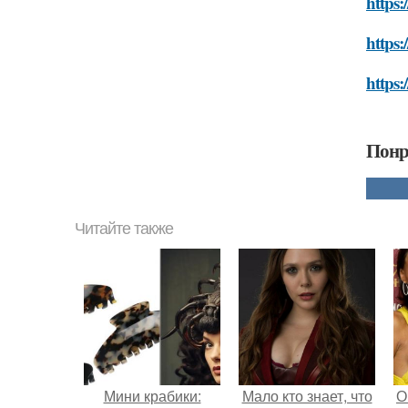
https:
https:
https:
Понр
Читайте также
Мини крабики:
Мало кто знает, что
О