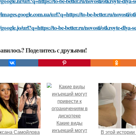
//google.nr/url?q=https://to-be-better.ru/novosti/otkroyte-dly
//images.google.com.ua/url?q=https://to-be-better.ru/novosti/
//google.jo/url?q=https://to-be-better.ru/novosti/otkroyte-dlya
авилось? Поделитесь с друзьями!
Какие виды
инъекций могут
ксана Самойлова
В этой истории