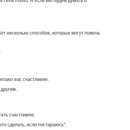
 себя плохо. А если мы будем думать о
от несколько способов, которые могут помочь
.
елают вас счастливее.
 другим.
ать счастливее:
 это сделать, если постараюсь".