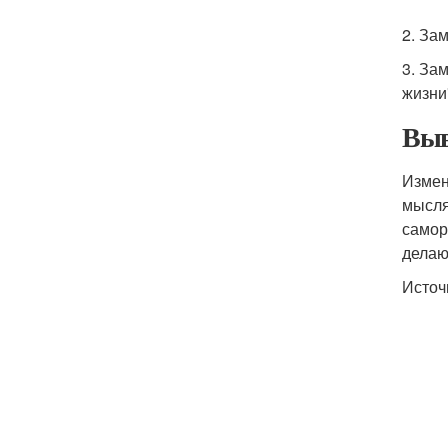
2. Зам
3. За
жизни
Выв
Измен
мысля
самор
делаю
Источ