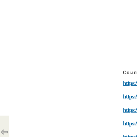
Ссыл
https:
https:
https:
https:
⇦
https: