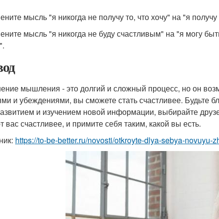
ените мысль "я никогда не получу то, что хочу" на "я получу 
мените мысль "я никогда не буду счастливым" на "я могу быт
".
од
ение мышления - это долгий и сложный процесс, но он воз
ми и убеждениями, вы сможете стать счастливее. Будьте бла
азвитием и изучением новой информации, выбирайте друзе
т вас счастливее, и примите себя таким, какой вы есть.
ник:
https://to-be-better.ru/novosti/otkroyte-dlya-sebya-novuyu-z