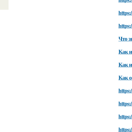
https:
https:
Что з
Как и
Как и
Как о
https:
https:
https:
https: