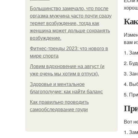
Если 
хорош
Большинство замечало, что после
оргазма мужчина часто почти сразу
Как
теряет возбуждение, тогда как
женщина может дольше сохранять
Измен
возбуждение.
вам и
Фитнес-тренды 2023: что нового в
1. За
мире спорта
2. Буд
Ловим вдохновение на август (и
3. За
уже очень мы хотим в отпуск).
4. Вы
Здоровье и ментальное
благополучие: как найти баланс
5. При
Как правильно проводить
При
самообследование груди
Вот н
1. Зам