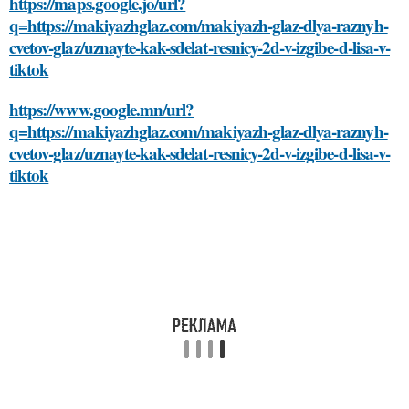
https://maps.google.jo/url?
q=https://makiyazhglaz.com/makiyazh-glaz-dlya-raznyh-
cvetov-glaz/uznayte-kak-sdelat-resnicy-2d-v-izgibe-d-lisa-v-
tiktok
https://www.google.mn/url?
q=https://makiyazhglaz.com/makiyazh-glaz-dlya-raznyh-
cvetov-glaz/uznayte-kak-sdelat-resnicy-2d-v-izgibe-d-lisa-v-
tiktok