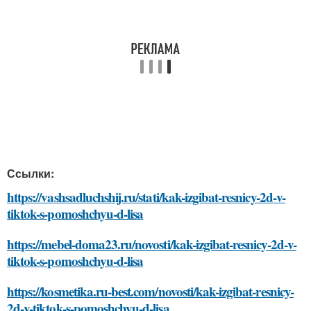
Ссылки:
https://vashsadluchshij.ru/stati/kak-izgibat-resnicy-2d-v-
tiktok-s-pomoshchyu-d-lisa
https://mebel-doma23.ru/novosti/kak-izgibat-resnicy-2d-v-
tiktok-s-pomoshchyu-d-lisa
https://kosmetika.ru-best.com/novosti/kak-izgibat-resnicy-
2d-v-tiktok-s-pomoshchyu-d-lisa