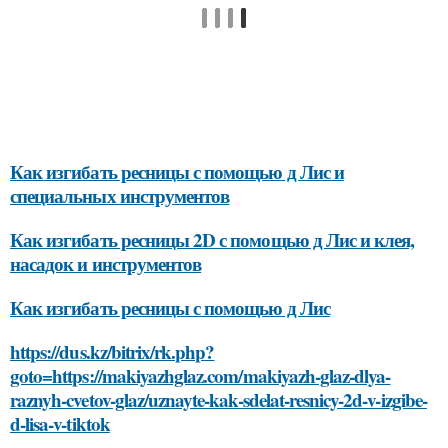
Как изгибать ресницы с помощью д Лис и
специальных инструментов
Как изгибать ресницы 2D с помощью д Лис и клея,
насадок и инструментов
Как изгибать ресницы с помощью д Лис
https://dus.kz/bitrix/rk.php?
goto=https://makiyazhglaz.com/makiyazh-glaz-dlya-
raznyh-cvetov-glaz/uznayte-kak-sdelat-resnicy-2d-v-izgibe-
d-lisa-v-tiktok