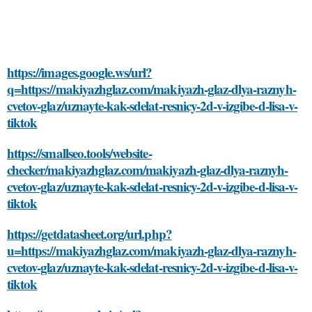
https://images.google.ws/url?
q=https://makiyazhglaz.com/makiyazh-glaz-dlya-raznyh-
cvetov-glaz/uznayte-kak-sdelat-resnicy-2d-v-izgibe-d-lisa-v-
tiktok
https://smallseo.tools/website-
checker/makiyazhglaz.com/makiyazh-glaz-dlya-raznyh-
cvetov-glaz/uznayte-kak-sdelat-resnicy-2d-v-izgibe-d-lisa-v-
tiktok
https://getdatasheet.org/url.php?
u=https://makiyazhglaz.com/makiyazh-glaz-dlya-raznyh-
cvetov-glaz/uznayte-kak-sdelat-resnicy-2d-v-izgibe-d-lisa-v-
tiktok