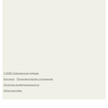
Бывшая актриса для самых взрослых амаранта Хэнк
стала сенатором в Колумбии.
© 2026 Современная девушка
Контакты
Пользовательское соглашение
Политика конфидециальности
Обратная связь