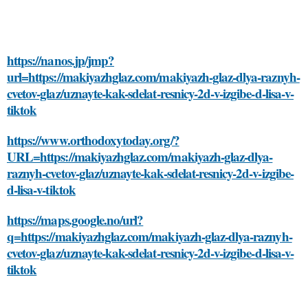
https://nanos.jp/jmp?
url=https://makiyazhglaz.com/makiyazh-glaz-dlya-raznyh-
cvetov-glaz/uznayte-kak-sdelat-resnicy-2d-v-izgibe-d-lisa-v-
tiktok
https://www.orthodoxytoday.org/?
URL=https://makiyazhglaz.com/makiyazh-glaz-dlya-
raznyh-cvetov-glaz/uznayte-kak-sdelat-resnicy-2d-v-izgibe-
d-lisa-v-tiktok
https://maps.google.no/url?
q=https://makiyazhglaz.com/makiyazh-glaz-dlya-raznyh-
cvetov-glaz/uznayte-kak-sdelat-resnicy-2d-v-izgibe-d-lisa-v-
tiktok