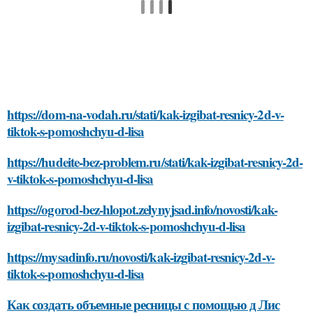
https://dom-na-vodah.ru/stati/kak-izgibat-resnicy-2d-v-
tiktok-s-pomoshchyu-d-lisa
https://hudeite-bez-problem.ru/stati/kak-izgibat-resnicy-2d-
v-tiktok-s-pomoshchyu-d-lisa
https://ogorod-bez-hlopot.zelynyjsad.info/novosti/kak-
izgibat-resnicy-2d-v-tiktok-s-pomoshchyu-d-lisa
https://mysadinfo.ru/novosti/kak-izgibat-resnicy-2d-v-
tiktok-s-pomoshchyu-d-lisa
Как создать объемные ресницы с помощью д Лис