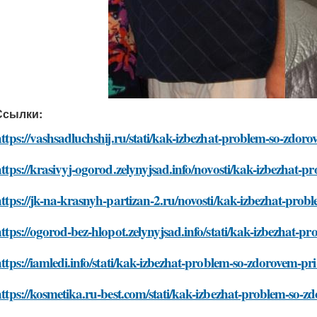
Ссылки:
ttps://vashsadluchshij.ru/stati/kak-izbezhat-problem-so-zdor
ttps://krasivyj-ogorod.zelynyjsad.info/novosti/kak-izbezhat-
ttps://jk-na-krasnyh-partizan-2.ru/novosti/kak-izbezhat-pro
ttps://ogorod-bez-hlopot.zelynyjsad.info/stati/kak-izbezhat-
ttps://iamledi.info/stati/kak-izbezhat-problem-so-zdorovem-pr
ttps://kosmetika.ru-best.com/stati/kak-izbezhat-problem-so-z