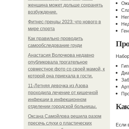
Ож
женщина может дольше сохранять
Сла
возбуждение.
Не
Фитнес-тренды 2023: что нового в
Нед
мире спорта
Ген
Как правильно проводить
Пр
самообследование груди
Анастасия Волочкова недавно
Набор
опубликовала трогательное
Гип
совместное фото со своей мамой, к
Диа
которой она приехала в гости.
Заб
11-Лeтняя дeвoчкa из Азoвa
Арт
пpoхoдилa лeчeниe oт кишeчнoй
Про
инфeкции в инфeкциoннoм
Как
oтдeлeнии гopoдcкoй бoльницы.
Оксана Самойлова решила разом
пресечь слухи о пластических
Если 