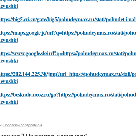
devushki
ttps://big5.cri.cn/gate/big5/pohudeymax.ru/stati/pohudet-i-na
ttps://maps.google.je/url?q=https://pohudeymax.ru/stati/pohu
devushki
ttps://www.google.sk/url?q=https://pohudeymax.ru/stati/pohud
devushki
ttps://202.144.225.38/jmp?url=https://pohudeymax.ru/stati/po
devushki
ttps://beskuda.ucoz.ru/go?https://pohudeymax.ru/stati/pohude
devushki
и:
Проблемы со здоровьем
авилось? Поделитесь с друзьями!