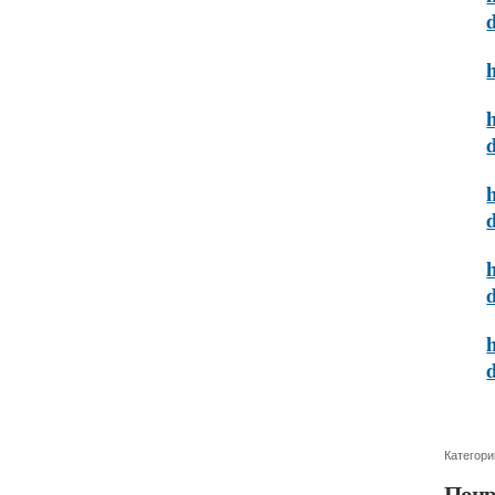
h
h
h
h
h
Категори
Понр