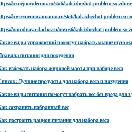
ttps://semejnayaferma.ru/stati/kak-izbezhat-problem-so-zdor
https://sovremennayamama.ru/stati/kak-izbezhat-problem-so-
https://narodnaya-dacha.ru/novosti/kak-izbezhat-problem-so-
Какие виды упражнений помогут набрать мышечную ма
Правила питания для похудения
Как избежать набора жировой массы при наборе веса
Список: Лучшие продукты для набора веса и похудения
Какие виды питания помогут набрать вес без вреда для з
Как сохранить набранный вес
Как построить рацион питания для набора веса