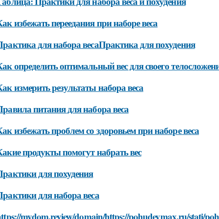
Таблица: Практики для набора веса и похудения
Как избежать переедания при наборе веса
Практика для набора весаПрактика для похудения
Как определить оптимальный вес для своего телосложен
Как измерить результаты набора веса
Правила питания для набора веса
Как избежать проблем со здоровьем при наборе веса
Какие продукты помогут набрать вес
Практики для похудения
Практики для набора веса
ttps://mydom.review/domain/https://pohudeymax.ru/stati/pohu