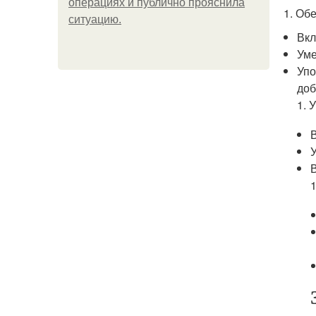
операциях и публично прояснила
1. Об
ситуацию.
Вкл
Уме
Упо
доб
1. 