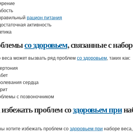
ирение
бость
правильный
рацион питания
остаточная активность
етика
облемы
со здоровьем
, связанные с набор
 веса может вызвать ряд проблем
со здоровьем
, таких как:
ертония
бет
олевания сердца
рит
блемы с позвоночником
 избежать проблем со
здоровьем при
наб
вы хотите избежать проблем со
здоровьем при
наборе веса,