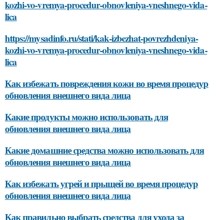
kozhi-vo-vremya-procedur-obnovleniya-vneshnego-vida-
lica
https://mysadinfo.ru/stati/kak-izbezhat-povrezhdeniya-
kozhi-vo-vremya-procedur-obnovleniya-vneshnego-vida-
lica
Как избежать повреждения кожи во время процедур
обновления внешнего вида лица
Какие продукты можно использовать для
обновления внешнего вида лица
Какие домашние средства можно использовать для
обновления внешнего вида лица
Как избежать угрей и прыщей во время процедур
обновления внешнего вида лица
Как правильно выбрать средства для ухода за