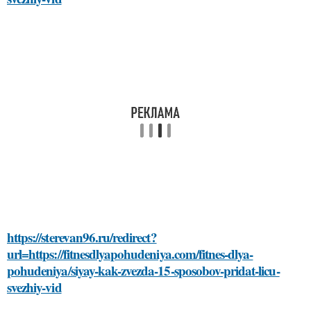
https://sterevan96.ru/redirect?
url=https://fitnesdlyapohudeniya.com/fitnes-dlya-
pohudeniya/siyay-kak-zvezda-15-sposobov-pridat-licu-
svezhiy-vid