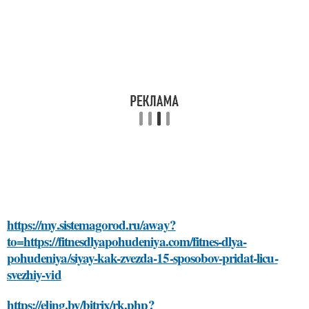
https://my.sistemagorod.ru/away?
to=https://fitnesdlyapohudeniya.com/fitnes-dlya-
pohudeniya/siyay-kak-zvezda-15-sposobov-pridat-licu-
svezhiy-vid
https://eling.by/bitrix/rk.php?