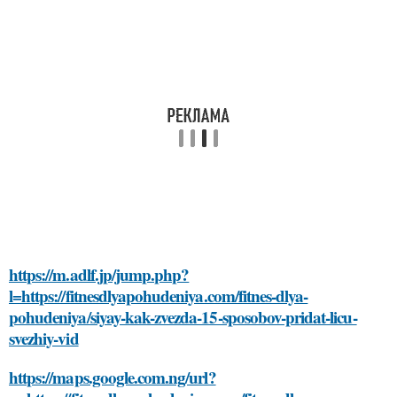
https://m.adlf.jp/jump.php?
l=https://fitnesdlyapohudeniya.com/fitnes-dlya-
pohudeniya/siyay-kak-zvezda-15-sposobov-pridat-licu-
svezhiy-vid
https://maps.google.com.ng/url?