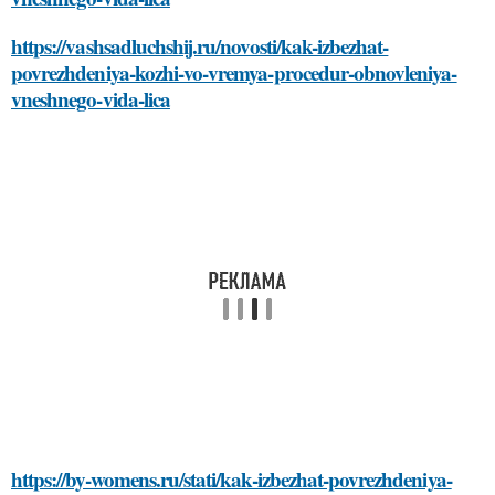
https://vashsadluchshij.ru/novosti/kak-izbezhat-
povrezhdeniya-kozhi-vo-vremya-procedur-obnovleniya-
vneshnego-vida-lica
https://by-womens.ru/stati/kak-izbezhat-povrezhdeniya-