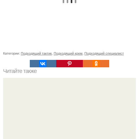
Категории:
Подходящий тактик
,
Подходящий крем
,
Подходящий специалист
Читайте также
Как часто следует наносить сметану на лицо