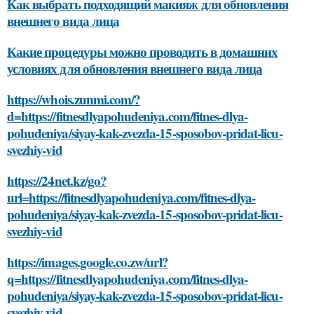
Как выбрать подходящий макияж для обновления
внешнего вида лица
Какие процедуры можно проводить в домашних
условиях для обновления внешнего вида лица
https://whois.zunmi.com/?
d=https://fitnesdlyapohudeniya.com/fitnes-dlya-
pohudeniya/siyay-kak-zvezda-15-sposobov-pridat-licu-
svezhiy-vid
https://24net.kz/go?
url=https://fitnesdlyapohudeniya.com/fitnes-dlya-
pohudeniya/siyay-kak-zvezda-15-sposobov-pridat-licu-
svezhiy-vid
https://images.google.co.zw/url?
q=https://fitnesdlyapohudeniya.com/fitnes-dlya-
pohudeniya/siyay-kak-zvezda-15-sposobov-pridat-licu-
svezhiy-vid