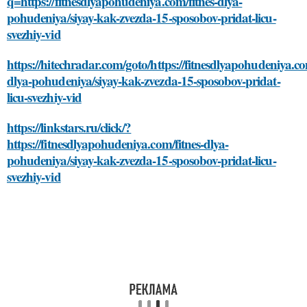
q=https://fitnesdlyapohudeniya.com/fitnes-dlya-
pohudeniya/siyay-kak-zvezda-15-sposobov-pridat-licu-
svezhiy-vid
https://hitechradar.com/goto/https://fitnesdlyapohudeniya.co
dlya-pohudeniya/siyay-kak-zvezda-15-sposobov-pridat-
licu-svezhiy-vid
https://linkstars.ru/click/?
https://fitnesdlyapohudeniya.com/fitnes-dlya-
pohudeniya/siyay-kak-zvezda-15-sposobov-pridat-licu-
svezhiy-vid