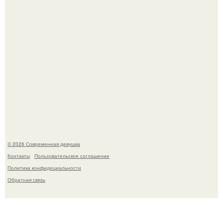
стала сенатором в Колумбии.
Рацион 1400 калорий.
© 2026 Современная девушка
Контакты
Пользовательское соглашение
Политика конфидециальности
Обратная связь