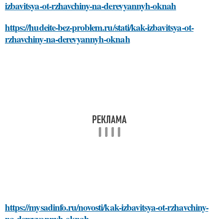
izbavitsya-ot-rzhavchiny-na-derevyannyh-oknah
https://hudeite-bez-problem.ru/stati/kak-izbavitsya-ot-
rzhavchiny-na-derevyannyh-oknah
https://mysadinfo.ru/novosti/kak-izbavitsya-ot-rzhavchiny-
na-derevyannyh-oknah