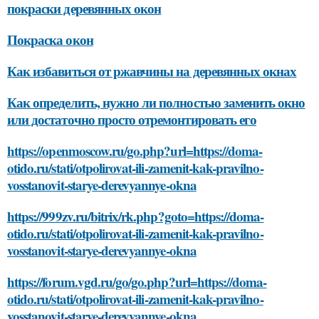
покраски деревянных окон
Покраска окон
Как избавиться от ржавчины на деревянных окнах
Как определить, нужно ли полностью заменить окно
или достаточно просто отремонтировать его
https://openmoscow.ru/go.php?url=https://doma-
otido.ru/stati/otpolirovat-ili-zamenit-kak-pravilno-
vosstanovit-starye-derevyannye-okna
https://999zv.ru/bitrix/rk.php?goto=https://doma-
otido.ru/stati/otpolirovat-ili-zamenit-kak-pravilno-
vosstanovit-starye-derevyannye-okna
https://forum.vgd.ru/go/go.php?url=https://doma-
otido.ru/stati/otpolirovat-ili-zamenit-kak-pravilno-
vosstanovit-starye-derevyannye-okna