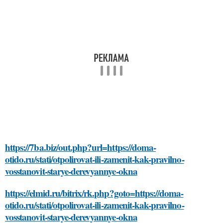
https://7ba.biz/out.php?url=https://doma-
otido.ru/stati/otpolirovat-ili-zamenit-kak-pravilno-
vosstanovit-starye-derevyannye-okna
https://elmid.ru/bitrix/rk.php?goto=https://doma-
otido.ru/stati/otpolirovat-ili-zamenit-kak-pravilno-
vosstanovit-starye-derevyannye-okna