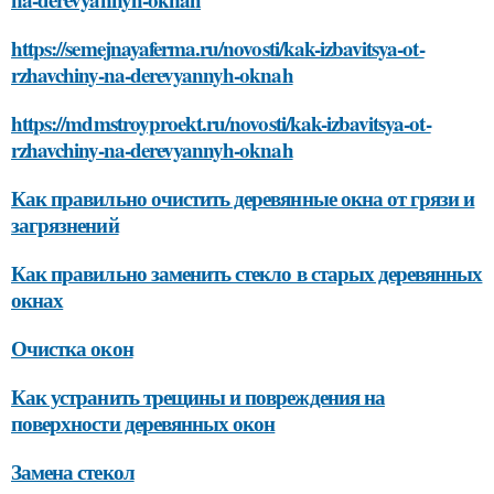
https://semejnayaferma.ru/novosti/kak-izbavitsya-ot-
rzhavchiny-na-derevyannyh-oknah
https://mdmstroyproekt.ru/novosti/kak-izbavitsya-ot-
rzhavchiny-na-derevyannyh-oknah
Как правильно очистить деревянные окна от грязи и
загрязнений
Как правильно заменить стекло в старых деревянных
окнах
Очистка окон
Как устранить трещины и повреждения на
поверхности деревянных окон
Замена стекол