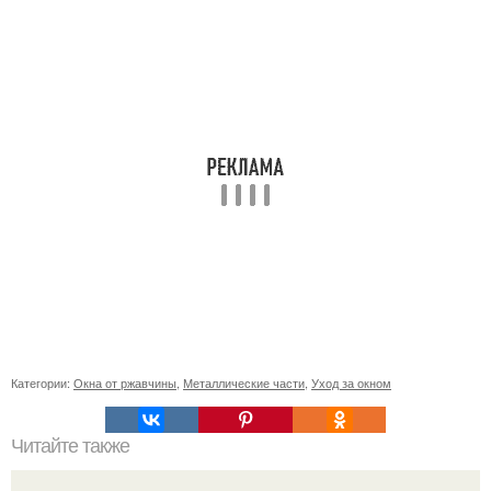
Категории:
Окна от ржавчины
,
Металлические части
,
Уход за окном
Читайте также