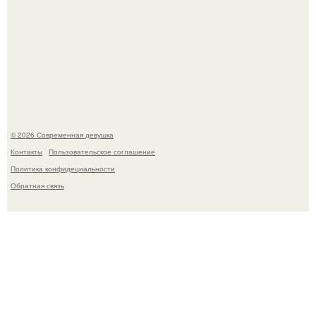
Анастасия Волочкова недавно опубликовала
трогательное совместное фото со своей мамой, к
которой она приехала в гости.
© 2026 Современная девушка
Контакты
Пользовательское соглашение
Политика конфидециальности
Обратная связь