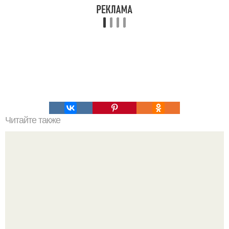
Читайте также
Супер - диета для похудения: минус 15 кг за месяц.