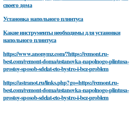
своего дома
Установка напольного плинтуса
Какие инструменты необходимы для установки
напольного плинтуса
https://www.anonymz.com/?https://remont.ru-
best.com/remont-doma/ustanovka-napolnogo-plintusa-
prostoy-sposob-sdelat-eto-bystro-i-bez-problem
https://astranot.ru/links.php?go=https://remont.ru-
best.com/remont-doma/ustanovka-napolnogo-plintusa-
prostoy-sposob-sdelat-eto-bystro-i-bez-problem