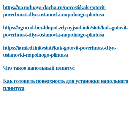
https://narodnaya-dacha.ru/novosti/kak-gotovit-
poverhnost-dlya-ustanovki-napolnogo-plintusa
https://ogorod-bez-hlopot.zelynyjsad.info/stati/kak-gotovit-
poverhnost-dlya-ustanovki-napolnogo-plintusa
https://iamledi.info/stati/kak-gotovit-poverhnost-dlya-
ustanovki-napolnogo-plintusa
Что такое напольный плинтус
Как готовить поверхность для установки напольного
плинтуса