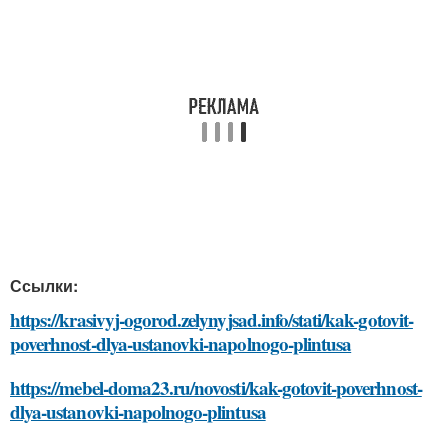
Ссылки:
https://krasivyj-ogorod.zelynyjsad.info/stati/kak-gotovit-
poverhnost-dlya-ustanovki-napolnogo-plintusa
https://mebel-doma23.ru/novosti/kak-gotovit-poverhnost-
dlya-ustanovki-napolnogo-plintusa