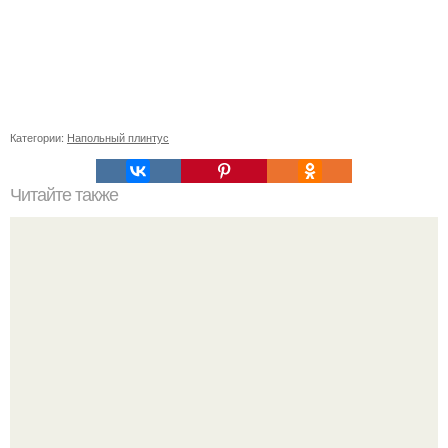
Категории:
Напольный плинтус
Читайте также
Развенчивание мифов о коронавирусе: все, что вы
должны знать