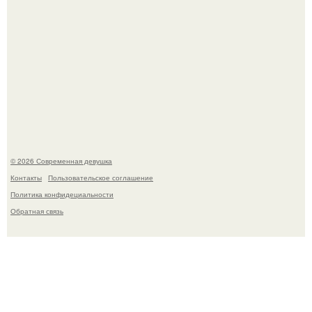
Соцсети захлестнула волна тревожных сообщений о
загадочном "Июньском Феномене".
© 2026 Современная девушка
Контакты
Пользовательское соглашение
Политика конфидециальности
Обратная связь