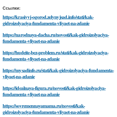
Ссылки:
https://krasivyj-ogorod.zelynyjsad.info/stati/kak-
gidroizolyaciya-fundamenta-vliyaet-na-zdanie
https://narodnaya-dacha.ru/novosti/kak-gidroizolyaciya-
fundamenta-vliyaet-na-zdanie
https://hudeite-bez-problem.ru/stati/kak-gidroizolyaciya-
fundamenta-vliyaet-na-zdanie
https://mysadinfo.ru/stati/kak-gidroizolyaciya-fundamenta-
vliyaet-na-zdanie
https://idealnaya-figura.ru/novosti/kak-gidroizolyaciya-
fundamenta-vliyaet-na-zdanie
https://sovremennayamama.ru/novosti/kak-
gidroizolyaciya-fundamenta-vliyaet-na-zdanie