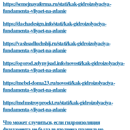
https://semejnayaferma.ru/stati/kak-gidroizolyaciya-
fundamenta-vliyaet-na-zdanie
https://dachadesign.info/stati/kak-gidroizolyaciya-
fundamenta-vliyaet-na-zdanie
https://vashsadluchshij.ru/stati/kak-gidroizolyaciya-
fundamenta-vliyaet-na-zdanie
https://ogorod.zelynyjsad.info/novosti/kak-gidroizolyaciya-
fundamenta-vliyaet-na-zdanie
https://mebel-doma23.ru/novosti/kak-gidroizolyaciya-
fundamenta-vliyaet-na-zdanie
https://mdmstroyproekt.ru/stati/kak-gidroizolyaciya-
fundamenta-vliyaet-na-zdanie
Что может случиться, если гидроизоляция
фундамента не была выполнена правильно