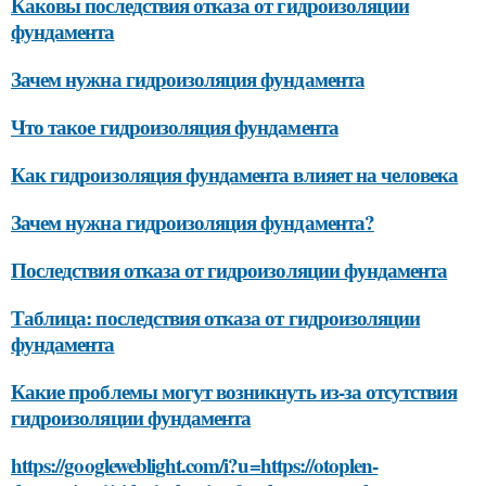
Каковы последствия отказа от гидроизоляции
фундамента
Зачем нужна гидроизоляция фундамента
Что такое гидроизоляция фундамента
Как гидроизоляция фундамента влияет на человека
Зачем нужна гидроизоляция фундамента?
Последствия отказа от гидроизоляции фундамента
Таблица: последствия отказа от гидроизоляции
фундамента
Какие проблемы могут возникнуть из-за отсутствия
гидроизоляции фундамента
https://googleweblight.com/i?u=https://otoplen-