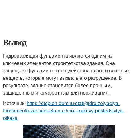
Вывод
Гидроизоляция фундамента является одним из
ключевых элементов строительства здания. Она
защищает фундамент от воздействия влаги и влажных
веществ, которые могут вызвать его разрушение. В
результате, здание становится более прочным,
защищённым и комфортным для проживания.
Источник:
https://otoplen-dom.ru/stati/gidroizolyaciya-
fundamenta-zachem-eto-nuzhno-i-kakovy-posledstviya-
otkaza