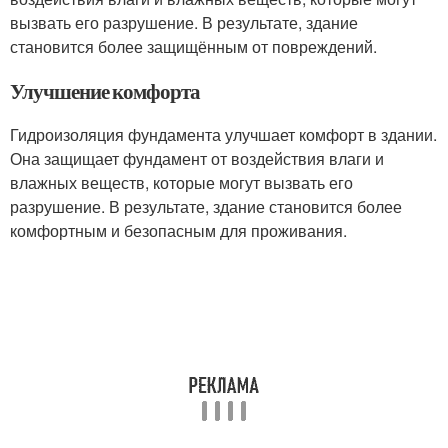
вызвать его разрушение. В результате, здание
становится более защищённым от повреждений.
Улучшение комфорта
Гидроизоляция фундамента улучшает комфорт в здании.
Она защищает фундамент от воздействия влаги и
влажных веществ, которые могут вызвать его
разрушение. В результате, здание становится более
комфортным и безопасным для проживания.