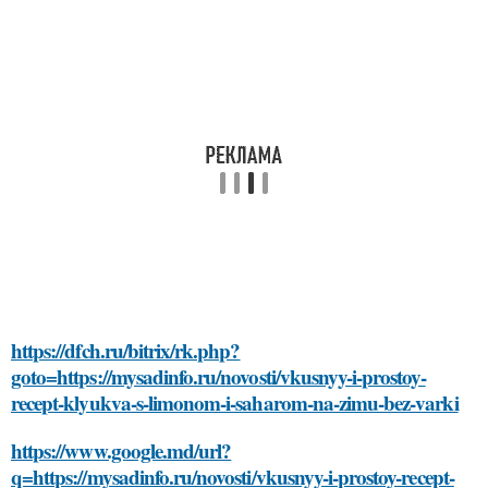
https://dfch.ru/bitrix/rk.php?
goto=https://mysadinfo.ru/novosti/vkusnyy-i-prostoy-
recept-klyukva-s-limonom-i-saharom-na-zimu-bez-varki
https://www.google.md/url?
q=https://mysadinfo.ru/novosti/vkusnyy-i-prostoy-recept-