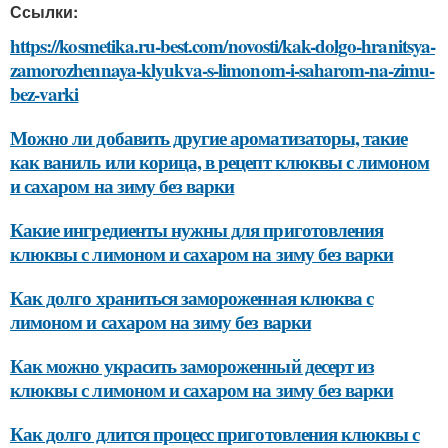
Ссылки:
https://kosmetika.ru-best.com/novosti/kak-dolgo-hranitsya-
zamorozhennaya-klyukva-s-limonom-i-saharom-na-zimu-
bez-varki
Можно ли добавить другие ароматизаторы, такие
как ваниль или корица, в рецепт клюквы с лимоном
и сахаром на зиму без варки
Какие ингредиенты нужны для приготовления
клюквы с лимоном и сахаром на зиму без варки
Как долго храниться замороженная клюква с
лимоном и сахаром на зиму без варки
Как можно украсить замороженный десерт из
клюквы с лимоном и сахаром на зиму без варки
Как долго длится процесс приготовления клюквы с