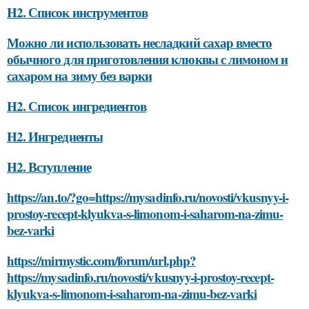
H2. Список инструментов
Можно ли использовать несладкий сахар вместо
обычного для приготовления клюквы с лимоном и
сахаром на зиму без варки
H2. Список ингредиентов
H2. Ингредиенты
H2. Вступление
https://an.to/?go=https://mysadinfo.ru/novosti/vkusnyy-i-
prostoy-recept-klyukva-s-limonom-i-saharom-na-zimu-
bez-varki
https://mirmystic.com/forum/url.php?
https://mysadinfo.ru/novosti/vkusnyy-i-prostoy-recept-
klyukva-s-limonom-i-saharom-na-zimu-bez-varki