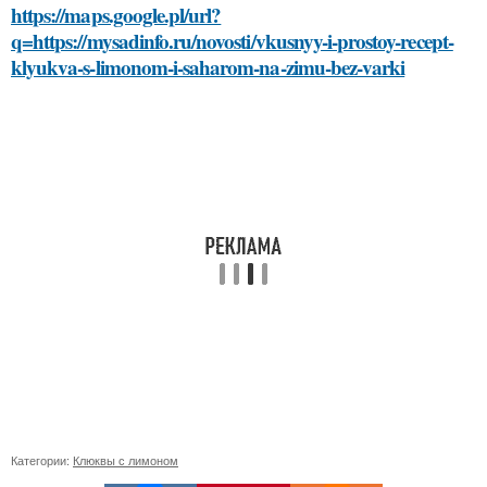
https://maps.google.pl/url?
q=https://mysadinfo.ru/novosti/vkusnyy-i-prostoy-recept-
klyukva-s-limonom-i-saharom-na-zimu-bez-varki
Категории:
Клюквы с лимоном