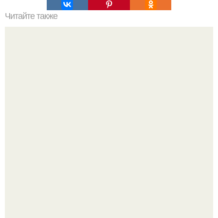
Читайте также
Какие мифы и слухи о защите от коронавируса были
опровергнуты ВОЗ
Блогерша после паузы снова вышла на связь и