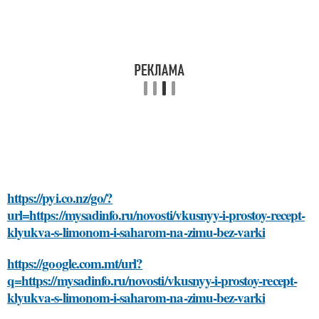
https://pyi.co.nz/go/?
url=https://mysadinfo.ru/novosti/vkusnyy-i-prostoy-recept-
klyukva-s-limonom-i-saharom-na-zimu-bez-varki
https://google.com.mt/url?
q=https://mysadinfo.ru/novosti/vkusnyy-i-prostoy-recept-
klyukva-s-limonom-i-saharom-na-zimu-bez-varki