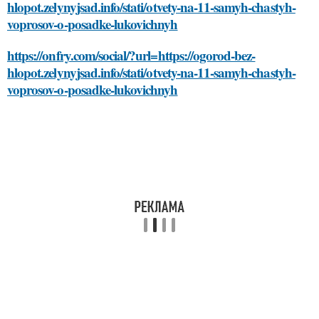
hlopot.zelynyjsad.info/stati/otvety-na-11-samyh-chastyh-
voprosov-o-posadke-lukovichnyh
https://onfry.com/social/?url=https://ogorod-bez-
hlopot.zelynyjsad.info/stati/otvety-na-11-samyh-chastyh-
voprosov-o-posadke-lukovichnyh