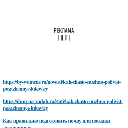
https://by-womens.ru/novosti/kak-chasto-nuzhno-polivat-
posazhennye-lukovicy
https://dom-na-vodah.ru/stati/kak-chasto-nuzhno-polivat-
posazhennye-lukovicy
Как правильно подготовить почву для посадки
луковичных