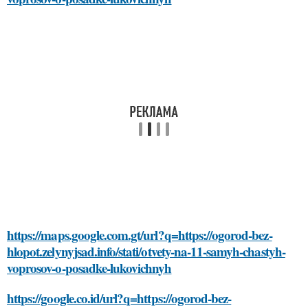
https://maps.google.com.gt/url?q=https://ogorod-bez-
hlopot.zelynyjsad.info/stati/otvety-na-11-samyh-chastyh-
voprosov-o-posadke-lukovichnyh
https://google.co.id/url?q=https://ogorod-bez-