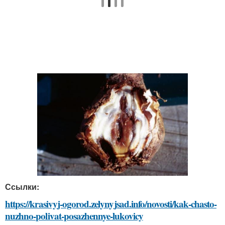
Ссылки:
https://krasivyj-ogorod.zelynyjsad.info/novosti/kak-chasto-
nuzhno-polivat-posazhennye-lukovicy