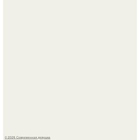
Бывшая актриса для самых взрослых амаранта Хэнк
стала сенатором в Колумбии.
Кристина асмус опубликовала пляжные фото с 12-
летней дочерью от Гарика Харламова.
© 2026 Современная девушка