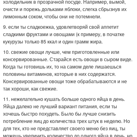
холодильник в прозрачной посуде. Например, вымой,
очисти и порежь дольками яблоки, слегка сбрызнув их
лимонным соком, чтобы они не потемнели.
9. если ты сладкоежка, удовлетворяй свой аппетит
сладкими фруктами и овощами (к примеру, в початке
кукурузы только 85 ккал и один грамм жира.
10. свежие овощи лучше, чем приготовленные или
консервированные. Старайся есть овощи в сыром виде.
Когда ты готовишь их, то на самом деле лишаешься
половины витаминов, которые в них содержатся.
Консервированные овощи тоже обрабатываются и не
так хороши, как свежие.
11. нежелательно кушать больше одного яйца в день.
Яйца далеко не лучший вариант питания, если ты
хочешь быстро похудеть. Было бы лучше снизить
потребление яиц до количества трех штук в неделю. Но
для тех, кто не представляет своего меню без яиц, ты
можешь увеличить количество до одного яйца в день, но