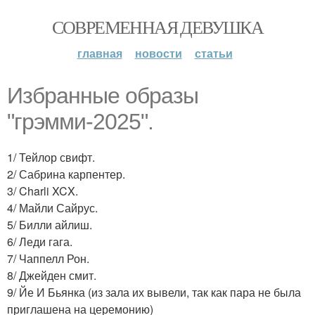
СОВРЕМЕННАЯ ДЕВУШКА
главная
новости
статьи
Избранные образы
"грэмми-2025".
1/ Тейлор свифт.
2/ Сабрина карпентер.
3/ Charli XCX.
4/ Майли Сайрус.
5/ Билли айлиш.
6/ Леди гага.
7/ Чаппелл Рон.
8/ Джейден смит.
9/ Йе И Бьянка (из зала их вывели, так как пара не была
приглашена на церемонию)