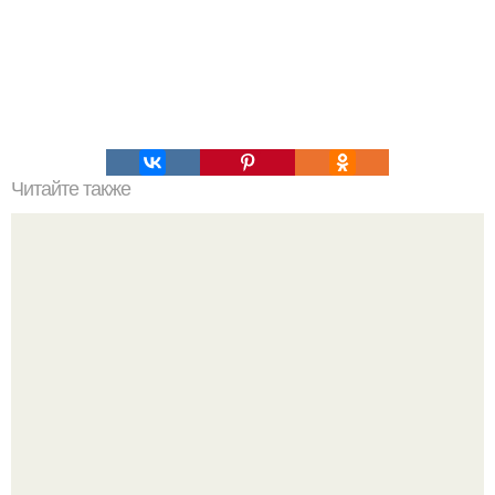
Читайте также
Быстрый пучок на короткие волосы с резинкой: простой
способ сделать прическу за минуту