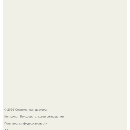
У юли Гаврилиной снова случился конфликт с комиком
Ильей Соболевым.
Рацион 1400 калорий.
© 2026 Современная девушка
Контакты
Пользовательское соглашение
Политика конфидециальности