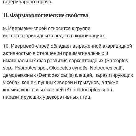
ветеринарного врача.
II. Фармакологические свойства
9. Ивермек®-спрей относится к группе
инсектоакарицидных средств в комбинациях.
10. Ивермек®-спрей обладает выраженной акарицидной
активностью в отношении преимагинальных и
имагинальных фаз развития саркоптоидных (Sarcoрtes
spp., Psoroptes spp., Otodectes cynotis, Notoedres cati),
демодекозных (Demodex саnis) клещей, паразитирующих
у собак, кошек, пушных зверей и грызунов, а также
кнемидокоптозных клещей (Knemidоcoptes spp.),
паразитирующих у декоративных птиц.