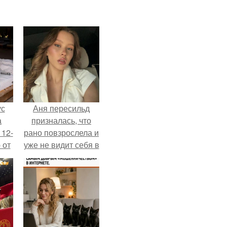
ус
Аня пересильд
а
призналась, что
 12-
рано повзрослела и
 от
уже не видит себя в
ва.
школе.