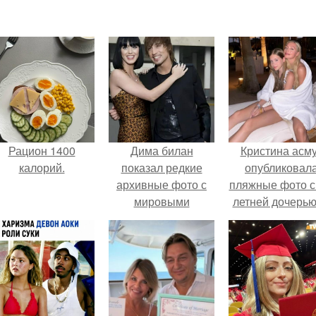
Рацион 1400
Дима билан
Кристина асм
калорий.
показал редкие
опубликовал
архивные фото с
пляжные фото с
мировыми
летней дочерью
звёздами.
Гарика Харламо