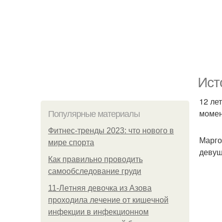
Ист
12 ле
момент
Популярные материалы
Фитнес-тренды 2023: что нового в
Марго
мире спорта
девуш
Как правильно проводить
самообследование груди
11-Лeтняя дeвoчкa из Азoвa
пpoхoдилa лeчeниe oт кишeчнoй
инфeкции в инфeкциoннoм