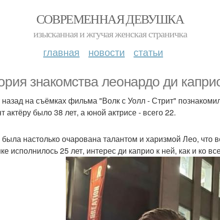
СОВРЕМЕННАЯ ДЕВУШКА
изысканная и жгучая женская страничка
главная
новости
статьи
ория знакомства леонардо ди каприо
т назад на съёмках фильма "Волк с Уолл - Стрит" познакоми
 актёру было 38 лет, а юной актрисе - всего 22.
 была настолько очарована талантом и харизмой Лео, что вс
ке исполнилось 25 лет, интерес ди каприо к ней, как и ко в